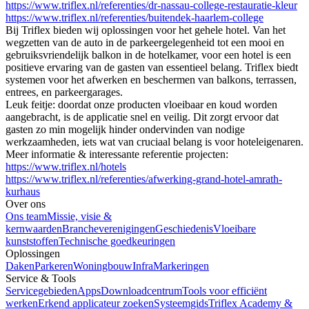
https://www.triflex.nl/referenties/dr-nassau-college-restauratie-kleur
https://www.triflex.nl/referenties/buitendek-haarlem-college
Bij Triflex bieden wij oplossingen voor het gehele hotel. Van het
wegzetten van de auto in de parkeergelegenheid tot een mooi en
gebruiksvriendelijk balkon in de hotelkamer, voor een hotel is een
positieve ervaring van de gasten van essentieel belang. Triflex biedt
systemen voor het afwerken en beschermen van balkons, terrassen,
entrees, en parkeergarages.
Leuk feitje: doordat onze producten vloeibaar en koud worden
aangebracht, is de applicatie snel en veilig. Dit zorgt ervoor dat
gasten zo min mogelijk hinder ondervinden van nodige
werkzaamheden, iets wat van cruciaal belang is voor hoteleigenaren.
Meer informatie & interessante referentie projecten:
https://www.triflex.nl/hotels
https://www.triflex.nl/referenties/afwerking-grand-hotel-amrath-
kurhaus
Over ons
Ons team
Missie, visie &
kernwaarden
Brancheverenigingen
Geschiedenis
Vloeibare
kunststoffen
Technische goedkeuringen
Oplossingen
Daken
Parkeren
Woningbouw
Infra
Markeringen
Service & Tools
Servicegebieden
Apps
Downloadcentrum
Tools voor efficiënt
werken
Erkend applicateur zoeken
Systeemgids
Triflex Academy &