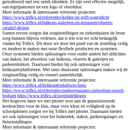
gerealiseerd met een uniek identiteit. Er zijn veel effecten mogelijk,
van tegelpatronen tot een logo of vloertekst.
Meer informatie & interessante referentie projecten:
https://www.triflex.nl/referenties/kelder-de-grift-waterdicht
https://www.triflex.nl/balkons-galerijen-en-terrassen/vloeren-
creatief-design
Samen ervoor zorgen dat zorginstellingen en ziekenhuizen de beste
zorg kunnen blijven verlenen, dat is iets wat we echt belangrijk
vinden bij Triflex. Dit doen we door het pand van de instelling veilig
en modern te maken met onze flexibele producten en systemen.
Onze systemen bieden oplossingen voor onder andere het afdichten
van daken, het afwerken van balkons, vloeren & galerijen en
parkeerdekken. Daarnaast bieden bij ook oplossingen voor
helikopterplatformen. Met onze duurzame oplossingen maken wij de
zorginstelling veilig en visueel aantrekkelijk.
Meer informatie & interessante referentie projecten:
https://www.triflex.nl/helikopterplatform-lumc
https://www.triflex.nl/referenties/parkeergarages-ziekenhuis-noord-
brabant
https://www.triflex.nl/zorginstellingen
Het lesgeven laten we met plezier over aan de gepassioneerde
leerkrachten voor de klas, maar voor kleur en veiligheid op de
schoolpleinen zorgen we bij Triflex met plezier. Daarnaast bieden
we ook oplossingen voor het buitendek, daken, parkeergarages en
fietsenstallingen.
Meer informatie & interessante referentie projecten: