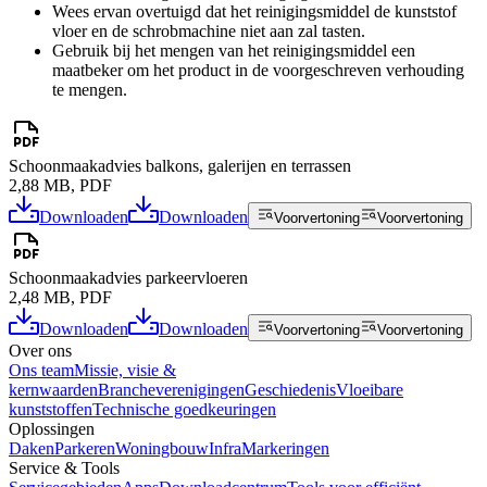
Wees ervan overtuigd dat het reinigingsmiddel de kunststof
vloer en de schrobmachine niet aan zal tasten.
Gebruik bij het mengen van het reinigingsmiddel een
maatbeker om het product in de voorgeschreven verhouding
te mengen.
Schoonmaakadvies balkons, galerijen en terrassen
2,88 MB, PDF
Downloaden
Downloaden
Voorvertoning
Voorvertoning
Schoonmaakadvies parkeervloeren
2,48 MB, PDF
Downloaden
Downloaden
Voorvertoning
Voorvertoning
Over ons
Ons team
Missie, visie &
kernwaarden
Brancheverenigingen
Geschiedenis
Vloeibare
kunststoffen
Technische goedkeuringen
Oplossingen
Daken
Parkeren
Woningbouw
Infra
Markeringen
Service & Tools