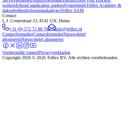
Servicegebieden
Apps
Downloadcentrum
Tools voor efficiënt
werken
Erkend applicateur zoeken
Systeemgids
Triflex Academy &
dakopleiding
Schoonmaakadvies
Triflex SAM
Contact
L.J. Costerstraat 23, 8141 GN, Heino
+31 (0) 572 72 88 76
info@triflex.nl
Contactformulier
Contactformulier
Nieuwsbrief
abonneren
Nieuwsbrief abonneren
Veelgestelde vragen
Privacyverklaring
Copyright
2026
© 2026 Triflex BV. Alle rechten voorbehouden.