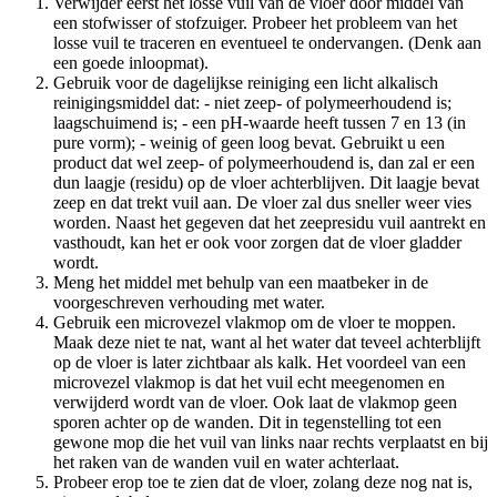
Verwijder eerst het losse vuil van de vloer door middel van
een stofwisser of stofzuiger. Probeer het probleem van het
losse vuil te traceren en eventueel te ondervangen. (Denk aan
een goede inloopmat).
Gebruik voor de dagelijkse reiniging een licht alkalisch
reinigingsmiddel dat: - niet zeep- of polymeerhoudend is;
laagschuimend is; - een pH-waarde heeft tussen 7 en 13 (in
pure vorm); - weinig of geen loog bevat. Gebruikt u een
product dat wel zeep- of polymeerhoudend is, dan zal er een
dun laagje (residu) op de vloer achterblijven. Dit laagje bevat
zeep en dat trekt vuil aan. De vloer zal dus sneller weer vies
worden. Naast het gegeven dat het zeepresidu vuil aantrekt en
vasthoudt, kan het er ook voor zorgen dat de vloer gladder
wordt.
Meng het middel met behulp van een maatbeker in de
voorgeschreven verhouding met water.
Gebruik een microvezel vlakmop om de vloer te moppen.
Maak deze niet te nat, want al het water dat teveel achterblijft
op de vloer is later zichtbaar als kalk. Het voordeel van een
microvezel vlakmop is dat het vuil echt meegenomen en
verwijderd wordt van de vloer. Ook laat de vlakmop geen
sporen achter op de wanden. Dit in tegenstelling tot een
gewone mop die het vuil van links naar rechts verplaatst en bij
het raken van de wanden vuil en water achterlaat.
Probeer erop toe te zien dat de vloer, zolang deze nog nat is,