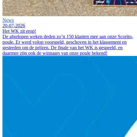
News
20-07-2026
Het WK zit erop!
De afgelopen weken deden zo’n 150 klanten mee aan onze Scorito-
poule. Er werd volop voorspeld, geschoven in het klassement en
gestreden om de prijzen. De finale van het WK is gespeeld, en
daarmee zijn ook de winnaars van onze poule bekend!