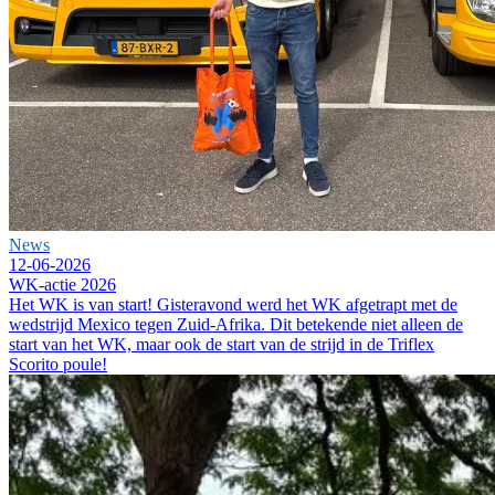
News
12-06-2026
WK-actie 2026
Het WK is van start! Gisteravond werd het WK afgetrapt met de
wedstrijd Mexico tegen Zuid-Afrika. Dit betekende niet alleen de
start van het WK, maar ook de start van de strijd in de Triflex
Scorito poule!