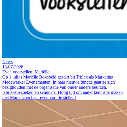
News
13-07-2026
Even voorstellen: Mariëlle
Op 1 juli is Mariëlle Boxebeld gestart bij Triflex als Marketing
Medewerker Evenementen. In haar nieuwe functie gaat ze zich
bezighouden met de organisatie van onder andere beurzen,
fabrieksbezoeken en seminars. Hoog tijd om nader kennis te maken
met Mariëlle en haar even voor te stellen!