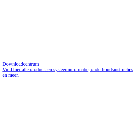
Downloadcentrum
Vind hier alle product- en systeeminformatie, onderhoudsinstructies
en meer.