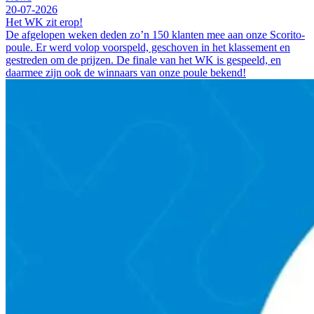
20-07-2026
Het WK zit erop!
De afgelopen weken deden zo’n 150 klanten mee aan onze Scorito-
poule. Er werd volop voorspeld, geschoven in het klassement en
gestreden om de prijzen. De finale van het WK is gespeeld, en
daarmee zijn ook de winnaars van onze poule bekend!