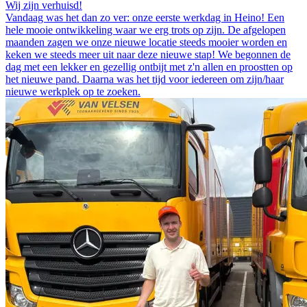
Wij zijn verhuisd!
Vandaag was het dan zo ver: onze eerste werkdag in Heino! Een
hele mooie ontwikkeling waar we erg trots op zijn. De afgelopen
maanden zagen we onze nieuwe locatie steeds mooier worden en
keken we steeds meer uit naar deze nieuwe stap! We begonnen de
dag met een lekker en gezellig ontbijt met z'n allen en proostten op
het nieuwe pand. Daarna was het tijd voor iedereen om zijn/haar
nieuwe werkplek op te zoeken.