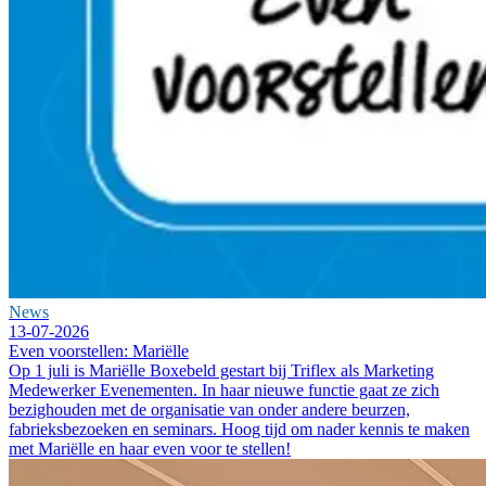
News
13-07-2026
Even voorstellen: Mariëlle
Op 1 juli is Mariëlle Boxebeld gestart bij Triflex als Marketing
Medewerker Evenementen. In haar nieuwe functie gaat ze zich
bezighouden met de organisatie van onder andere beurzen,
fabrieksbezoeken en seminars. Hoog tijd om nader kennis te maken
met Mariëlle en haar even voor te stellen!