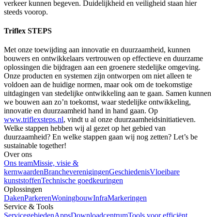
verkeer kunnen begeven. Duidelijkheid en veiligheid staan hier
steeds voorop.
Triflex STEPS
Met onze toewijding aan innovatie en duurzaamheid, kunnen
bouwers en ontwikkelaars vertrouwen op effectieve en duurzame
oplossingen die bijdragen aan een groenere stedelijke omgeving.
Onze producten en systemen zijn ontworpen om niet alleen te
voldoen aan de huidige normen, maar ook om de toekomstige
uitdagingen van stedelijke ontwikkeling aan te gaan. Samen kunnen
we bouwen aan zo’n toekomst, waar stedelijke ontwikkeling,
innovatie en duurzaamheid hand in hand gaan. Op
www.triflexsteps.nl
, vindt u al onze duurzaamheidsinitiatieven.
Welke stappen hebben wij al gezet op het gebied van
duurzaamheid? En welke stappen gaan wij nog zetten? Let’s be
sustainable together!
Over ons
Ons team
Missie, visie &
kernwaarden
Brancheverenigingen
Geschiedenis
Vloeibare
kunststoffen
Technische goedkeuringen
Oplossingen
Daken
Parkeren
Woningbouw
Infra
Markeringen
Service & Tools
Servicegebieden
Apps
Downloadcentrum
Tools voor efficiënt