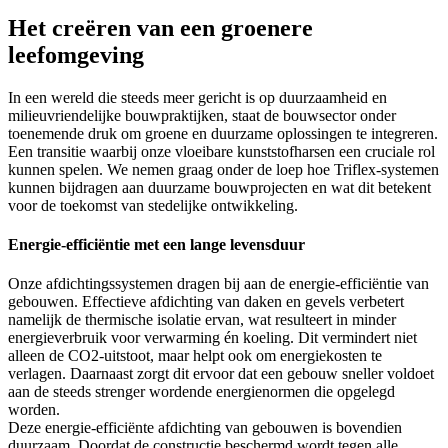
Het creëren van een groenere
leefomgeving
In een wereld die steeds meer gericht is op duurzaamheid en
milieuvriendelijke bouwpraktijken, staat de bouwsector onder
toenemende druk om groene en duurzame oplossingen te integreren.
Een transitie waarbij onze vloeibare kunststofharsen een cruciale rol
kunnen spelen. We nemen graag onder de loep hoe Triflex-systemen
kunnen bijdragen aan duurzame bouwprojecten en wat dit betekent
voor de toekomst van stedelijke ontwikkeling.
Energie-efficiëntie met een lange levensduur
Onze afdichtingssystemen dragen bij aan de energie-efficiëntie van
gebouwen. Effectieve afdichting van daken en gevels verbetert
namelijk de thermische isolatie ervan, wat resulteert in minder
energieverbruik voor verwarming én koeling. Dit vermindert niet
alleen de CO2-uitstoot, maar helpt ook om energiekosten te
verlagen. Daarnaast zorgt dit ervoor dat een gebouw sneller voldoet
aan de steeds strenger wordende energienormen die opgelegd
worden.
Deze energie-efficiënte afdichting van gebouwen is bovendien
duurzaam. Doordat de constructie beschermd wordt tegen alle