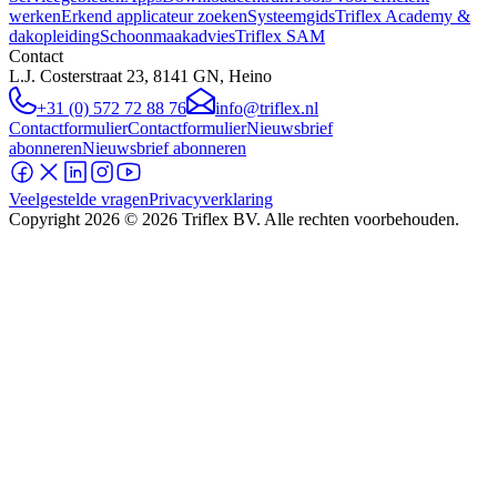
werken
Erkend applicateur zoeken
Systeemgids
Triflex Academy &
dakopleiding
Schoonmaakadvies
Triflex SAM
Contact
L.J. Costerstraat 23, 8141 GN, Heino
+31 (0) 572 72 88 76
info@triflex.nl
Contactformulier
Contactformulier
Nieuwsbrief
abonneren
Nieuwsbrief abonneren
Veelgestelde vragen
Privacyverklaring
Copyright
2026
© 2026 Triflex BV. Alle rechten voorbehouden.