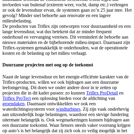
invloeden van buitenaf (extreem weer, vocht, damp etc.) verlengen
ze ook de levensduur ervan, de systemen gaan zo’n 25 jaar mee. Het
gevolg? Minder snel behoefte aan renovatie en een lagere
milieubelasting.
De producten van Triflex zijn ontworpen voor duurzaamheid en een
lange levensduur, wat dus betekent dat ze minder frequent
onderhoud en vervanging vereisen. Dit vermindert de behoefte aan
nieuwe materialen en de bijbehorende milieu-impact. Daarnaast zijn
Triflex-systemen gemakkelijk te onderhouden, wat de operationele
kosten en de belasting op het milieu verlaagt.
Duurzame projecten met oog op de toekomst
Naast de lange levensduur en het energie-efficiënte karakter van de
Triflex-producten, willen we ook bijdragen aan een duurzame
leefomgeving. Dit doen we onder andere door in te zetten op
projecten die in dit kader passen: zo kunnen
Triflex ProDetail
en
Triflex ProTect
een oplossing bieden voor de afdichting van
groendaken
. Daarnaast ontwikkelden we ook een
waterdichtingssysteem voor
windturbines
. Zij zijn vaak onderhevig
aan uitzonderlijk hoge belastingen, waardoor een stevige fundering
uitermate belangrijk is. Ook wegmarkeringen kunnen bijdragen aan
een duurzame toekomst. Waar fietsers steeds vaker voorrang krijgen
op auto’s is het belangrijk dat zij zich ook zo veilig mogelijk in het