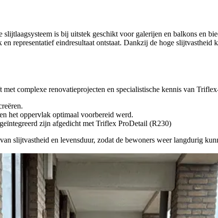
te slijtlaagsysteem is bij uitstek geschikt voor galerijen en balkons e
n representatief eindresultaat ontstaat. Dankzij de hoge slijtvastheid 
 met complexe renovatieprojecten en specialistische kennis van Triflex-
creëren.
n het oppervlak optimaal voorbereid werd.
geïntegreerd zijn afgedicht met Triflex ProDetail (R230)
d van slijtvastheid en levensduur, zodat de bewoners weer langdurig kun