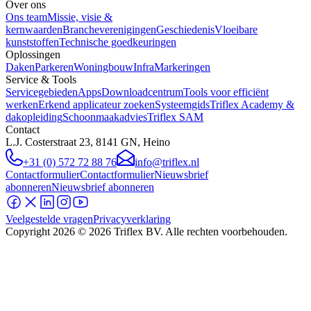
Over ons
Ons team
Missie, visie &
kernwaarden
Brancheverenigingen
Geschiedenis
Vloeibare
kunststoffen
Technische goedkeuringen
Oplossingen
Daken
Parkeren
Woningbouw
Infra
Markeringen
Service & Tools
Servicegebieden
Apps
Downloadcentrum
Tools voor efficiënt
werken
Erkend applicateur zoeken
Systeemgids
Triflex Academy &
dakopleiding
Schoonmaakadvies
Triflex SAM
Contact
L.J. Costerstraat 23, 8141 GN, Heino
+31 (0) 572 72 88 76
info@triflex.nl
Contactformulier
Contactformulier
Nieuwsbrief
abonneren
Nieuwsbrief abonneren
Veelgestelde vragen
Privacyverklaring
Copyright
2026
© 2026 Triflex BV. Alle rechten voorbehouden.