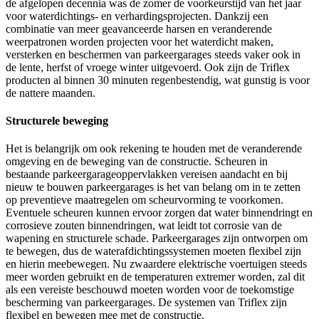
de afgelopen decennia was de zomer de voorkeurstijd van het jaar
voor waterdichtings- en verhardingsprojecten. Dankzij een
combinatie van meer geavanceerde harsen en veranderende
weerpatronen worden projecten voor het waterdicht maken,
versterken en beschermen van parkeergarages steeds vaker ook in
de lente, herfst of vroege winter uitgevoerd. Ook zijn de Triflex
producten al binnen 30 minuten regenbestendig, wat gunstig is voor
de nattere maanden.
Structurele beweging
Het is belangrijk om ook rekening te houden met de veranderende
omgeving en de beweging van de constructie. Scheuren in
bestaande parkeergarageoppervlakken vereisen aandacht en bij
nieuw te bouwen parkeergarages is het van belang om in te zetten
op preventieve maatregelen om scheurvorming te voorkomen.
Eventuele scheuren kunnen ervoor zorgen dat water binnendringt en
corrosieve zouten binnendringen, wat leidt tot corrosie van de
wapening en structurele schade. Parkeergarages zijn ontworpen om
te bewegen, dus de waterafdichtingssystemen moeten flexibel zijn
en hierin meebewegen. Nu zwaardere elektrische voertuigen steeds
meer worden gebruikt en de temperaturen extremer worden, zal dit
als een vereiste beschouwd moeten worden voor de toekomstige
bescherming van parkeergarages. De systemen van Triflex zijn
flexibel en bewegen mee met de constructie.