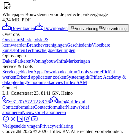
Whitepaper Bouwstenen voor de perfecte parkeergarage
4,34 MB, PDF
Downloaden
Downloaden
Voorvertoning
Voorvertoning
Over ons
Ons team
Missie, visie &
kernwaarden
Brancheverenigingen
Geschiedenis
Vloeibare
kunststoffen
Technische goedkeuringen
Oplossingen
Daken
Parkeren
Woningbouw
Infra
Markeringen
Service & Tools
Servicegebieden
Apps
Downloadcentrum
Tools voor efficiënt
werken
Erkend applicateur zoeken
Systeemgids
Triflex Academy &
dakopleiding
Schoonmaakadvies
Triflex SAM
Contact
L.J. Costerstraat 23, 8141 GN, Heino
+31 (0) 572 72 88 76
info@triflex.nl
Contactformulier
Contactformulier
Nieuwsbrief
abonneren
Nieuwsbrief abonneren
Veelgestelde vragen
Privacyverklaring
Copyright
2026
© 2026 Triflex BV. Alle rechten voorbehouden.