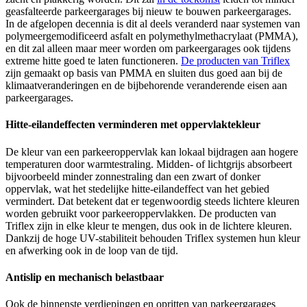
geasfalteerde parkeergarages bij nieuw te bouwen parkeergarages.
In de afgelopen decennia is dit al deels veranderd naar systemen van
polymeergemodificeerd asfalt en polymethylmethacrylaat (PMMA),
en dit zal alleen maar meer worden om parkeergarages ook tijdens
extreme hitte goed te laten functioneren.
De producten van Triflex
zijn gemaakt op basis van PMMA en sluiten dus goed aan bij de
klimaatveranderingen en de bijbehorende veranderende eisen aan
parkeergarages.
Hitte-eilandeffecten verminderen met oppervlaktekleur
De kleur van een parkeeroppervlak kan lokaal bijdragen aan hogere
temperaturen door warmtestraling. Midden- of lichtgrijs absorbeert
bijvoorbeeld minder zonnestraling dan een zwart of donker
oppervlak, wat het stedelijke hitte-eilandeffect van het gebied
vermindert. Dat betekent dat er tegenwoordig steeds lichtere kleuren
worden gebruikt voor parkeeroppervlakken. De producten van
Triflex zijn in elke kleur te mengen, dus ook in de lichtere kleuren.
Dankzij de hoge UV-stabiliteit behouden Triflex systemen hun kleur
en afwerking ook in de loop van de tijd.
Antislip en mechanisch belastbaar
Ook de binnenste verdiepingen en opritten van parkeergarages