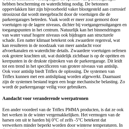
hebben bescherming en waterdichting nodig. De betonnen
oppervlakken hier zijn bijvoorbeeld vaker blootgesteld aan corrosief
strooizout dat wordt meegebracht door de voertuigen die de
parkeergarages betreden. Vaak wordt er meer zout gemorst door
voertuigen op de lagere niveaus, dichter bij voetgangersuitgangen en
toegangspunten in het centrum. Natuurlijk kan het binnendringen
van water vanaf hogere niveaus ook bijdragen aan structurele
schade. Een natter klimaat betekent ook zwaardere regenval, wat
kan resulteren in de noodzaak van meer aandacht voor
afvoerkanalen en waterdichte details. Zwaardere voertuigen oefenen
ook grotere krachten uit, wat duidelijk zichtbaar is op de opritten en
keerpunten in de drukste rijstroken van de parkeergarage. Dit leidt
tot een trend in het specificeren van grotere niveaus van antislip.
Ook voor antislip biedt Triflex de oplossing. De systemen van
Triflex kunnen met een antisliplaag worden afgewerkt. Daarnaast
zijn de systemen bestand tegen een hoge mechanische belasting. Zo
wordt de parkeergarage veilig voor gebruikers.
Aandacht voor veranderende weerpatronen
Een ander voordeel van de Triflex PMMA producten, is dat ze ook
het werken in de winter vergemakkelijken. Het vermogen van de
harsen om uit te harden bij 0°C of zelfs -5°C betekent dat
verwerkers minder beperkt worden door winterse temperaturen. In