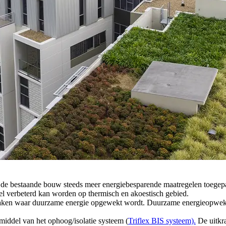
de bestaande bouw steeds meer energiebesparende maatregelen toegepast
eel verbeterd kan worden op thermisch en akoestisch gebied.
 daken waar duurzame energie opgewekt wordt. Duurzame energieopwekk
rmiddel van het ophoog/isolatie systeem (
Triflex BIS systeem).
De uitkr