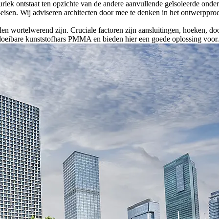
uurlek ontstaat ten opzichte van de andere aanvullende geïsoleerde ond
eisen. Wij adviseren architecten door mee te denken in het ontwerppr
en wortelwerend zijn. Cruciale factoren zijn aansluitingen, hoeken, d
vloeibare kunststofhars PMMA en bieden hier een goede oplossing voor.