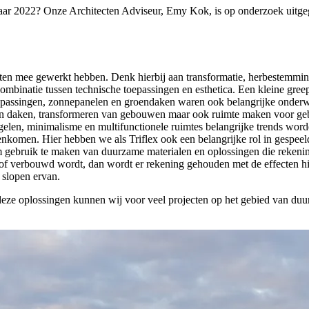
r 2022? Onze Architecten Adviseur, Emy Kok, is op onderzoek uitgegaa
ten mee gewerkt hebben. Denk hierbij aan transformatie, herbestemming
combinatie tussen technische toepassingen en esthetica. Een kleine g
toepassingen, zonnepanelen en groendaken waren ook belangrijke onder
n daken, transformeren van gebouwen maar ook ruimte maken voor gebo
len, minimalisme en multifunctionele ruimtes belangrijke trends worde
komen. Hier hebben we als Triflex ook een belangrijke rol in gespeel
om gebruik te maken van duurzame materialen en oplossingen die reken
f verbouwd wordt, dan wordt er rekening gehouden met de effecten hie
slopen ervan.
deze oplossingen kunnen wij voor veel projecten op het gebied van du