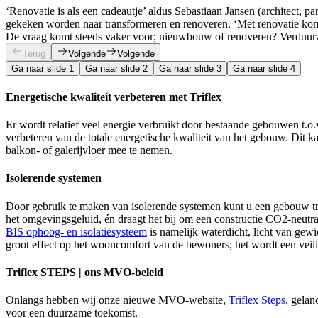
‘Renovatie is als een cadeautje’ aldus Sebastiaan Jansen (architect, par
gekeken worden naar transformeren en renoveren. ‘Met renovatie kom 
De vraag komt steeds vaker voor; nieuwbouw of renoveren? Verduurzami
Terug
Volgende
Volgende
Ga naar slide 1
Ga naar slide 2
Ga naar slide 3
Ga naar slide 4
Energetische kwaliteit verbeteren met Triflex
Er wordt relatief veel energie verbruikt door bestaande gebouwen t.o
verbeteren van de totale energetische kwaliteit van het gebouw. Dit ka
balkon- of galerijvloer mee te nemen.
Isolerende systemen
Door gebruik te maken van isolerende systemen kunt u een gebouw tra
het omgevingsgeluid, én draagt het bij om een constructie CO2-neutra
BIS ophoog- en isolatiesysteem
is namelijk waterdicht, licht van gewi
groot effect op het wooncomfort van de bewoners; het wordt een vei
Triflex STEPS | ons MVO-beleid
Onlangs hebben wij onze nieuwe MVO-website,
Triflex Steps
, gelan
voor een duurzame toekomst.