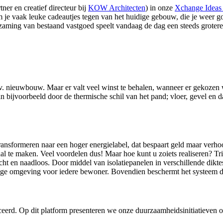
tner en creatief directeur bij
KOW Architecten
) in onze
Xchange Ideas
je vaak leuke cadeautjes tegen van het huidige gebouw, die je weer goe
ng van bestaand vastgoed speelt vandaag de dag een steeds grotere rol
.v. nieuwbouw. Maar er valt veel winst te behalen, wanneer er gekozen w
n bijvoorbeeld door de thermische schil van het pand; vloer, gevel en da
nsformeren naar een hoger energielabel, dat bespaart geld maar verho
al te maken. Veel voordelen dus! Maar hoe kunt u zoiets realiseren? Tr
cht en naadloos. Door middel van isolatiepanelen in verschillende dikte
lige omgeving voor iedere bewoner. Bovendien beschermt het systeem d
ceerd. Op dit platform presenteren we onze duurzaamheidsinitiatieven