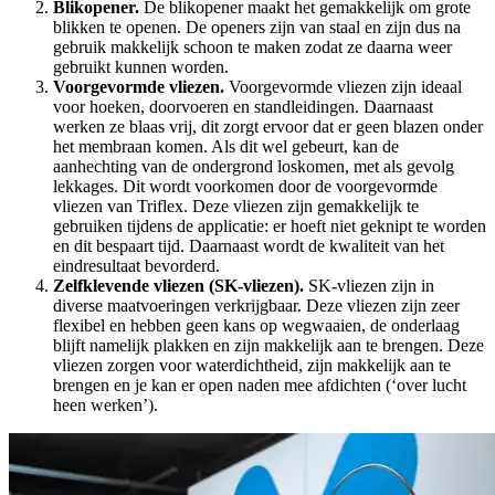
Blikopener.
De blikopener maakt het gemakkelijk om grote
blikken te openen. De openers zijn van staal en zijn dus na
gebruik makkelijk schoon te maken zodat ze daarna weer
gebruikt kunnen worden.
Voorgevormde vliezen.
Voorgevormde vliezen zijn ideaal
voor hoeken, doorvoeren en standleidingen. Daarnaast
werken ze blaas vrij, dit zorgt ervoor dat er geen blazen onder
het membraan komen. Als dit wel gebeurt, kan de
aanhechting van de ondergrond loskomen, met als gevolg
lekkages. Dit wordt voorkomen door de voorgevormde
vliezen van Triflex. Deze vliezen zijn gemakkelijk te
gebruiken tijdens de applicatie: er hoeft niet geknipt te worden
en dit bespaart tijd. Daarnaast wordt de kwaliteit van het
eindresultaat bevorderd.
Zelfklevende vliezen (SK-vliezen).
SK-vliezen zijn in
diverse maatvoeringen verkrijgbaar. Deze vliezen zijn zeer
flexibel en hebben geen kans op wegwaaien, de onderlaag
blijft namelijk plakken en zijn makkelijk aan te brengen. Deze
vliezen zorgen voor waterdichtheid, zijn makkelijk aan te
brengen en je kan er open naden mee afdichten (‘over lucht
heen werken’).