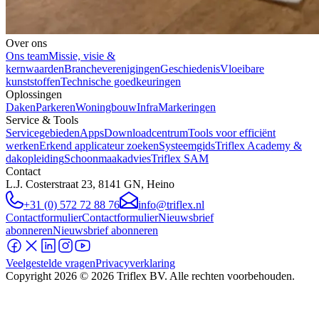
Over ons
Ons team
Missie, visie &
kernwaarden
Brancheverenigingen
Geschiedenis
Vloeibare
kunststoffen
Technische goedkeuringen
Oplossingen
Daken
Parkeren
Woningbouw
Infra
Markeringen
Service & Tools
Servicegebieden
Apps
Downloadcentrum
Tools voor efficiënt
werken
Erkend applicateur zoeken
Systeemgids
Triflex Academy &
dakopleiding
Schoonmaakadvies
Triflex SAM
Contact
L.J. Costerstraat 23, 8141 GN, Heino
+31 (0) 572 72 88 76
info@triflex.nl
Contactformulier
Contactformulier
Nieuwsbrief
abonneren
Nieuwsbrief abonneren
Veelgestelde vragen
Privacyverklaring
Copyright
2026
© 2026 Triflex BV. Alle rechten voorbehouden.