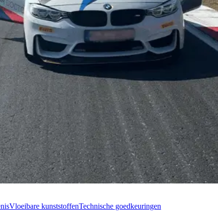
nis
Vloeibare kunststoffen
Technische goedkeuringen