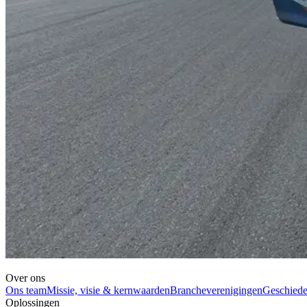
Over ons
Ons team
Missie, visie & kernwaarden
Brancheverenigingen
Geschiede
Oplossingen