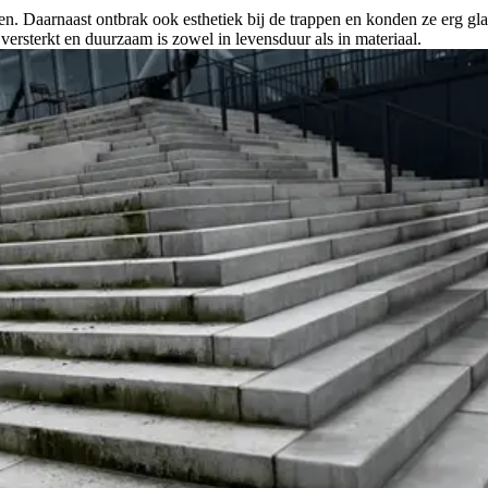
open. Daarnaast ontbrak ook esthetiek bij de trappen en konden ze erg
 versterkt en duurzaam is zowel in levensduur als in materiaal.