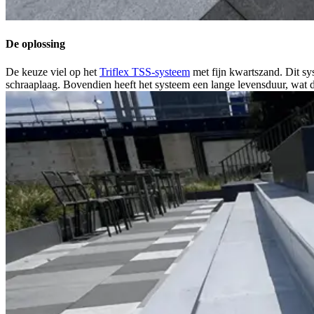
De oplossing
De keuze viel op het
Triflex TSS-systeem
met fijn kwartszand. Dit s
schraaplaag. Bovendien heeft het systeem een lange levensduur, wat 