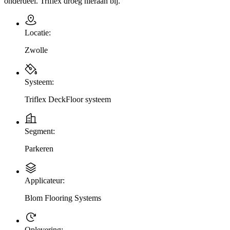
onderdeel. Triflex droeg hieraan bij
.
Locatie:
Zwolle
Systeem:
Triflex DeckFloor systeem
Segment:
Parkeren
Applicateur:
Blom Flooring Systems
Oplevering: