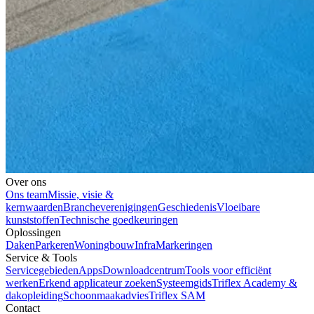
Over ons
Ons team
Missie, visie &
kernwaarden
Brancheverenigingen
Geschiedenis
Vloeibare
kunststoffen
Technische goedkeuringen
Oplossingen
Daken
Parkeren
Woningbouw
Infra
Markeringen
Service & Tools
Servicegebieden
Apps
Downloadcentrum
Tools voor efficiënt
werken
Erkend applicateur zoeken
Systeemgids
Triflex Academy &
dakopleiding
Schoonmaakadvies
Triflex SAM
Contact