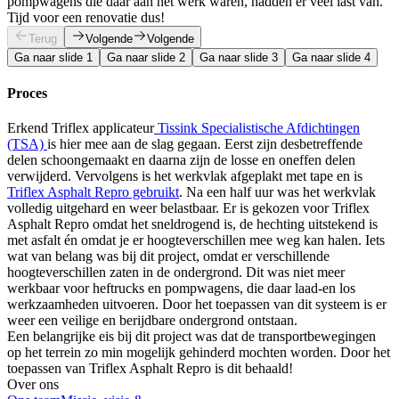
pompwagens die daar aan het werk waren, hadden er veel last van.
Tijd voor een renovatie dus!
Terug
Volgende
Volgende
Ga naar slide 1
Ga naar slide 2
Ga naar slide 3
Ga naar slide 4
Proces
Erkend Triflex applicateur
Tissink Specialistische Afdichtingen
(TSA)
is hier mee aan de slag gegaan. Eerst zijn desbetreffende
delen schoongemaakt en daarna zijn de losse en oneffen delen
verwijderd. Vervolgens is het werkvlak afgeplakt met tape en is
Triflex Asphalt Repro gebruikt
. Na een half uur was het werkvlak
volledig uitgehard en weer belastbaar. Er is gekozen voor Triflex
Asphalt Repro omdat het sneldrogend is, de hechting uitstekend is
met asfalt én omdat je er hoogteverschillen mee weg kan halen. Iets
wat van belang was bij dit project, omdat er verschillende
hoogteverschillen zaten in de ondergrond. Dit was niet meer
werkbaar voor heftrucks en pompwagens, die daar laad-en los
werkzaamheden uitvoeren. Door het toepassen van dit systeem is er
weer een veilige en berijdbare ondergrond ontstaan.
Een belangrijke eis bij dit project was dat de transportbewegingen
op het terrein zo min mogelijk gehinderd mochten worden. Door het
toepassen van Triflex Asphalt Repro is dit behaald!
Over ons