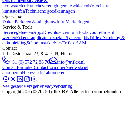
Ons team
Missie, visie &
kernwaarden
Brancheverenigingen
Geschiedenis
Vloeibare
kunststoffen
Technische goedkeuringen
Oplossingen
Daken
Parkeren
Woningbouw
Infra
Markeringen
Service & Tools
Servicegebieden
Apps
Downloadcentrum
Tools voor efficiënt
werken
Erkend applicateur zoeken
Systeemgids
Triflex Academy &
dakopleiding
Schoonmaakadvies
Triflex SAM
Contact
L.J. Costerstraat 23, 8141 GN, Heino
+31 (0) 572 72 88 76
info@triflex.nl
Contactformulier
Contactformulier
Nieuwsbrief
abonneren
Nieuwsbrief abonneren
Veelgestelde vragen
Privacyverklaring
Copyright
2026
© 2026 Triflex BV. Alle rechten voorbehouden.