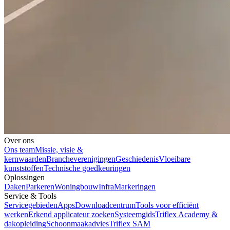
Over ons
Ons team
Missie, visie &
kernwaarden
Brancheverenigingen
Geschiedenis
Vloeibare
kunststoffen
Technische goedkeuringen
Oplossingen
Daken
Parkeren
Woningbouw
Infra
Markeringen
Service & Tools
Servicegebieden
Apps
Downloadcentrum
Tools voor efficiënt
werken
Erkend applicateur zoeken
Systeemgids
Triflex Academy &
dakopleiding
Schoonmaakadvies
Triflex SAM