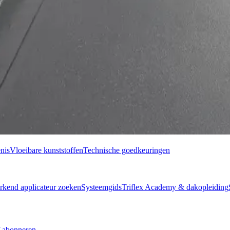
nis
Vloeibare kunststoffen
Technische goedkeuringen
rkend applicateur zoeken
Systeemgids
Triflex Academy & dakopleiding
 abonneren