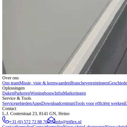
Over ons
Ons team
Missie, visie & kernwaarden
Brancheverenigingen
Geschiede
Oplossingen
Daken
Parkeren
Woningbouw
Infra
Markeringen
Service & Tools
Servicegebieden
Apps
Downloadcentrum
Tools voor efficiënt werken
E
Contact
L.J. Costerstraat 23, 8141 GN, Heino
+31 (0) 572 72 88 76
info@triflex.nl
Contactformulier
Contactformulier
Nieuwsbrief abonneren
Nieuwsbrief