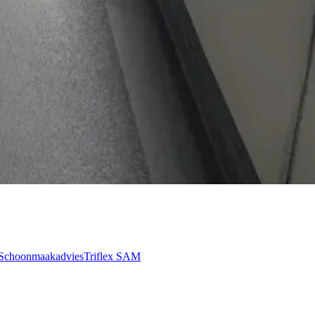
Schoonmaakadvies
Triflex SAM