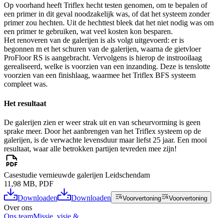
Op voorhand heeft Triflex hecht testen genomen, om te bepalen of
een primer in dit geval noodzakelijk was, of dat het systeem zonder
primer zou hechten. Uit de hechttest bleek dat het niet nodig was om
een primer te gebruiken, wat veel kosten kon besparen.
Het renoveren van de galerijen is als volgt uitgevoerd: er is
begonnen m et het schuren van de galerijen, waarna de gietvloer
ProFloor RS is aangebracht. Vervolgens is hierop de instrooilaag
gerealiseerd, welke is voorzien van een inzanding. Deze is tenslotte
voorzien van een finishlaag, waarmee het Triflex BFS systeem
compleet was.
Het resultaat
De galerijen zien er weer strak uit en van scheurvorming is geen
sprake meer. Door het aanbrengen van het Triflex systeem op de
galerijen, is de verwachte levensduur maar liefst 25 jaar. Een mooi
resultaat, waar alle betrokken partijen tevreden mee zijn!
Casestudie vernieuwde galerijen Leidschendam
11,98 MB, PDF
Downloaden
Downloaden
Voorvertoning
Voorvertoning
Over ons
Ons team
Missie, visie &