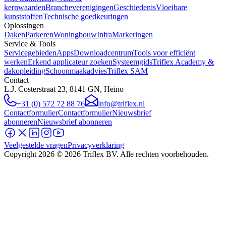
kernwaarden
Brancheverenigingen
Geschiedenis
Vloeibare
kunststoffen
Technische goedkeuringen
Oplossingen
Daken
Parkeren
Woningbouw
Infra
Markeringen
Service & Tools
Servicegebieden
Apps
Downloadcentrum
Tools voor efficiënt
werken
Erkend applicateur zoeken
Systeemgids
Triflex Academy &
dakopleiding
Schoonmaakadvies
Triflex SAM
Contact
L.J. Costerstraat 23, 8141 GN, Heino
+31 (0) 572 72 88 76
info@triflex.nl
Contactformulier
Contactformulier
Nieuwsbrief
abonneren
Nieuwsbrief abonneren
Veelgestelde vragen
Privacyverklaring
Copyright
2026
© 2026 Triflex BV. Alle rechten voorbehouden.