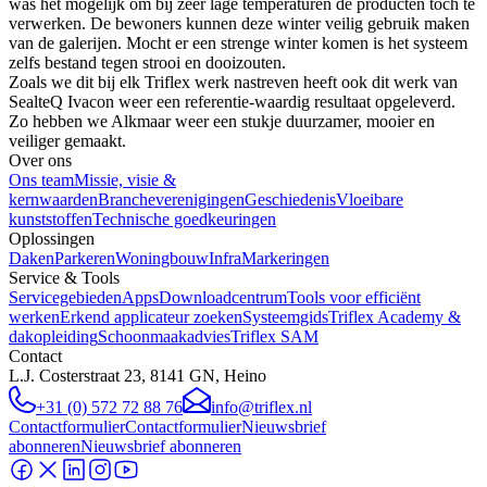
was het mogelijk om bij zeer lage temperaturen de producten toch te
verwerken. De bewoners kunnen deze winter veilig gebruik maken
van de galerijen. Mocht er een strenge winter komen is het systeem
zelfs bestand tegen strooi en dooizouten.
Zoals we dit bij elk Triflex werk nastreven heeft ook dit werk van
SealteQ Ivacon weer een referentie-waardig resultaat opgeleverd.
Zo hebben we Alkmaar weer een stukje duurzamer, mooier en
veiliger gemaakt.
Over ons
Ons team
Missie, visie &
kernwaarden
Brancheverenigingen
Geschiedenis
Vloeibare
kunststoffen
Technische goedkeuringen
Oplossingen
Daken
Parkeren
Woningbouw
Infra
Markeringen
Service & Tools
Servicegebieden
Apps
Downloadcentrum
Tools voor efficiënt
werken
Erkend applicateur zoeken
Systeemgids
Triflex Academy &
dakopleiding
Schoonmaakadvies
Triflex SAM
Contact
L.J. Costerstraat 23, 8141 GN, Heino
+31 (0) 572 72 88 76
info@triflex.nl
Contactformulier
Contactformulier
Nieuwsbrief
abonneren
Nieuwsbrief abonneren