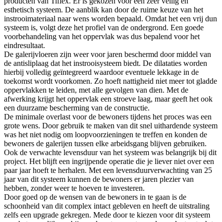
producten van Tiflex. Er is gekozen voor een zeer veilig en
esthetisch systeem. De aanblik kan door de ruime keuze van het
instrooimateriaal naar wens worden bepaald. Omdat het een vrij dun
systeem is, volgt deze het profiel van de ondergrond. Een goede
voorbehandeling van het oppervlak was dus bepalend voor het
eindresultaat.
De galerijvloeren zijn weer voor jaren beschermd door middel van
de antisliplaag dat het instrooisysteem biedt. De dilataties worden
hierbij volledig geïntegreerd waardoor eventuele lekkage in de
toekomst wordt voorkomen. Zo hoeft nattigheid niet meer tot gladde
oppervlakken te leiden, met alle gevolgen van dien. Met de
afwerking krijgt het oppervlak een stroeve laag, maar geeft het ook
een duurzame bescherming van de constructie.
De minimale overlast voor de bewoners tijdens het proces was een
grote wens. Door gebruik te maken van dit snel uithardende systeem
was het niet nodig om loopvoorzieningen te treffen en konden de
bewoners de galerijen tussen elke arbeidsgang blijven gebruiken.
Ook de verwachte levensduur van het systeem was belangrijk bij dit
project. Het blijft een ingrijpende operatie die je liever niet over een
paar jaar hoeft te herhalen. Met een levensduurverwachting van 25
jaar van dit systeem kunnen de bewoners er jaren plezier van
hebben, zonder weer te hoeven te investeren.
Door goed op de wensen van de bewoners in te gaan is de
schoonheid van dit complex intact gebleven en heeft de uitstraling
zelfs een upgrade gekregen. Mede door te kiezen voor dit systeem