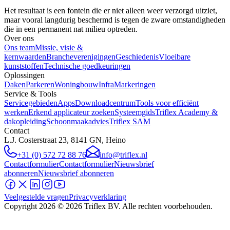
Het resultaat is een fontein die er niet alleen weer verzorgd uitziet,
maar vooral langdurig beschermd is tegen de zware omstandigheden
die in een permanent nat milieu optreden.
Over ons
Ons team
Missie, visie &
kernwaarden
Brancheverenigingen
Geschiedenis
Vloeibare
kunststoffen
Technische goedkeuringen
Oplossingen
Daken
Parkeren
Woningbouw
Infra
Markeringen
Service & Tools
Servicegebieden
Apps
Downloadcentrum
Tools voor efficiënt
werken
Erkend applicateur zoeken
Systeemgids
Triflex Academy &
dakopleiding
Schoonmaakadvies
Triflex SAM
Contact
L.J. Costerstraat 23, 8141 GN, Heino
+31 (0) 572 72 88 76
info@triflex.nl
Contactformulier
Contactformulier
Nieuwsbrief
abonneren
Nieuwsbrief abonneren
Veelgestelde vragen
Privacyverklaring
Copyright
2026
© 2026 Triflex BV. Alle rechten voorbehouden.