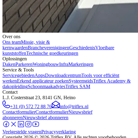
Over ons
Ons team
Missie, visie &
kernwaarden
Brancheverenigingen
Geschiedenis
Vloeibare
kunststoffen
Technische goedkeuringen
Oplossingen
Daken
Parkeren
Woningbouw
Infra
Markeringen
Service & Tools
Servicegebieden
Apps
Downloadcentrum
Tools voor efficiënt
werken
Erkend applicateur zoeken
Systeemgids
Triflex Academy &
dakopleiding
Schoonmaakadvies
Triflex SAM
Contact
L.J. Costerstraat 23, 8141 GN, Heino
+31 (0) 572 72 88 76
info@triflex.nl
Contactformulier
Contactformulier
Nieuwsbrief
abonneren
Nieuwsbrief abonneren
Veelgestelde vragen
Privacyverklaring
Copyright
2026
© 2026 Triflex BV. Alle rechten voorbehouden.