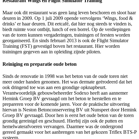
Restaurant Wings en Flight Simulator Training
Maar ook dit restaurant was geen lang leven beschoren en sloot haar
deuren in 2009. Op 1 juli 2009 opende vervolgens ‘Wings, food &
drinks’ er haar deuren. Dit eetcafé, dat hier nog steeds te vinden is,
biedt ruimte voor ontbijt, lunch of een borrel. Op de verdiepingen
van de toren kunnen vergaderingen, trainingen of feesten worden
georganiseerd. En sinds februari 2013 is ook de Flight Simulator
Training (FST) gevestigd boven het restaurant. Hier worden
trainingen gegeven aan in opleiding zijnde piloten.
Reiniging en preparatie oude beton
Sinds de renovatie in 1998 was het beton van de oude toren niet
meer onder handen genomen. Het was dermate geërodeerd dat het
ook dringend toe was aan een grondige opknapbeurt.
Verantwoordelijk gebouwbeheerder Sodexo heeft aan aannemer
Hemink Groep BV gevraagd om het beton te herstellen en te
prepareren voor de komende jaren. Voor de praktische uitvoering
hiervan is Neston Betonconservering BV uit Nunspeet door Hemink
Groep BV gevraagd. Door hen is eerst het oude beton van de toren
grondig gereinigd en geschuurd. Hierbij zijn ook de putten en
hemelwaterafvoeren vervangen. Daarmee was de ondergrond
gereed gemaakt voor het aanbrengen van het gekozen Triflex BTS-P
systeem.