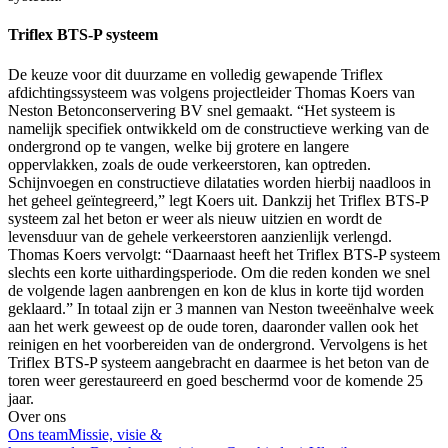
Triflex BTS-P systeem
De keuze voor dit duurzame en volledig gewapende Triflex
afdichtingssysteem was volgens projectleider Thomas Koers van
Neston Betonconservering BV snel gemaakt. “Het systeem is
namelijk specifiek ontwikkeld om de constructieve werking van de
ondergrond op te vangen, welke bij grotere en langere
oppervlakken, zoals de oude verkeerstoren, kan optreden.
Schijnvoegen en constructieve dilataties worden hierbij naadloos in
het geheel geïntegreerd,” legt Koers uit. Dankzij het Triflex BTS-P
systeem zal het beton er weer als nieuw uitzien en wordt de
levensduur van de gehele verkeerstoren aanzienlijk verlengd.
Thomas Koers vervolgt: “Daarnaast heeft het Triflex BTS-P systeem
slechts een korte uithardingsperiode. Om die reden konden we snel
de volgende lagen aanbrengen en kon de klus in korte tijd worden
geklaard.” In totaal zijn er 3 mannen van Neston tweeënhalve week
aan het werk geweest op de oude toren, daaronder vallen ook het
reinigen en het voorbereiden van de ondergrond. Vervolgens is het
Triflex BTS-P systeem aangebracht en daarmee is het beton van de
toren weer gerestaureerd en goed beschermd voor de komende 25
jaar.
Over ons
Ons team
Missie, visie &