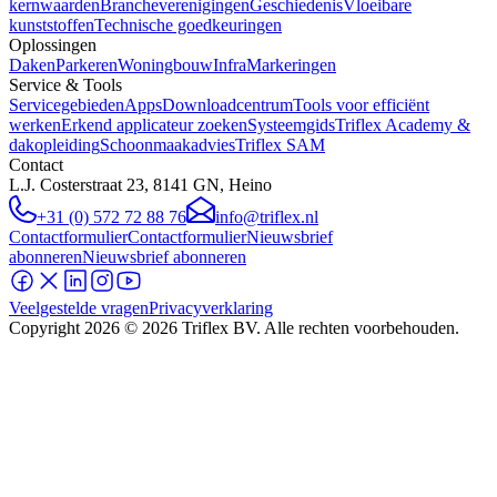
kernwaarden
Brancheverenigingen
Geschiedenis
Vloeibare
kunststoffen
Technische goedkeuringen
Oplossingen
Daken
Parkeren
Woningbouw
Infra
Markeringen
Service & Tools
Servicegebieden
Apps
Downloadcentrum
Tools voor efficiënt
werken
Erkend applicateur zoeken
Systeemgids
Triflex Academy &
dakopleiding
Schoonmaakadvies
Triflex SAM
Contact
L.J. Costerstraat 23, 8141 GN, Heino
+31 (0) 572 72 88 76
info@triflex.nl
Contactformulier
Contactformulier
Nieuwsbrief
abonneren
Nieuwsbrief abonneren
Veelgestelde vragen
Privacyverklaring
Copyright
2026
© 2026 Triflex BV. Alle rechten voorbehouden.