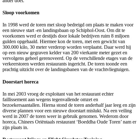
ander doel.
Sloop voorkomen
In 1998 werd de toren met sloop bedreigd om plaats te maken voor
een nieuwe start -en landingsbaan op Schiphol-Oost. Om dit te
voorkomen werd er destijds door lokale bedrijven ruim 8 miljoen
gulden opgehaald. Hiermee kon de toren, met een gewicht van
300.000 kilo, 30 meter verderop worden verplaatst. Daar werd hij
op een nieuw gegraven kelder van 200 vierkante meter gezet en
vervolgens geheel gerenoveerd. Op de verschillende etages van de
verkeerstoren werden restaurants ingericht. De toren toonde een
prachtig uitzicht over de landingsbanen van de vrachtvliegtuigen.
Doorstart horeca
In mei 2003 vroeg de exploitant van het restaurant echter
faillissement aan wegens tegenvallende omzet en
bezoekersaantallen. Hierna stond de toren anderhalf jaar leeg en zijn
diverse plannen voor een nieuwe doorstart mislukt. Na een veiling
werd in 2007 de toren weer in gebruik genomen. Wederom door
horeca, Chinees Oriëntaals restaurant ‘Boeddha Oude Toren’ nam er
zijn plaats in.