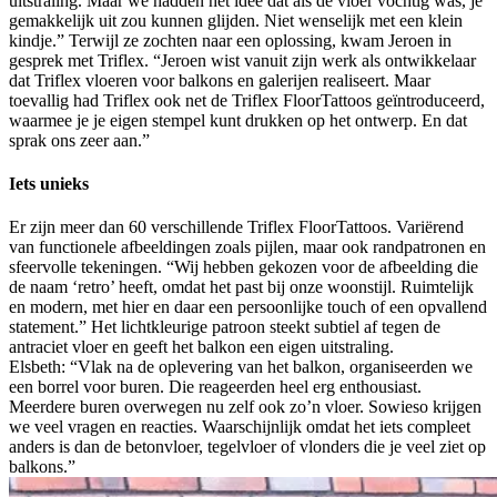
uitstraling. Maar we hadden het idee dat als de vloer vochtig was, je
gemakkelijk uit zou kunnen glijden. Niet wenselijk met een klein
kindje.” Terwijl ze zochten naar een oplossing, kwam Jeroen in
gesprek met Triflex. “Jeroen wist vanuit zijn werk als ontwikkelaar
dat Triflex vloeren voor balkons en galerijen realiseert. Maar
toevallig had Triflex ook net de Triflex FloorTattoos geïntroduceerd,
waarmee je je eigen stempel kunt drukken op het ontwerp. En dat
sprak ons zeer aan.”
Iets unieks
Er zijn meer dan 60 verschillende Triflex FloorTattoos. Variërend
van functionele afbeeldingen zoals pijlen, maar ook randpatronen en
sfeervolle tekeningen. “Wij hebben gekozen voor de afbeelding die
de naam ‘retro’ heeft, omdat het past bij onze woonstijl. Ruimtelijk
en modern, met hier en daar een persoonlijke touch of een opvallend
statement.” Het lichtkleurige patroon steekt subtiel af tegen de
antraciet vloer en geeft het balkon een eigen uitstraling.
Elsbeth: “Vlak na de oplevering van het balkon, organiseerden we
een borrel voor buren. Die reageerden heel erg enthousiast.
Meerdere buren overwegen nu zelf ook zo’n vloer. Sowieso krijgen
we veel vragen en reacties. Waarschijnlijk omdat het iets compleet
anders is dan de betonvloer, tegelvloer of vlonders die je veel ziet op
balkons.”