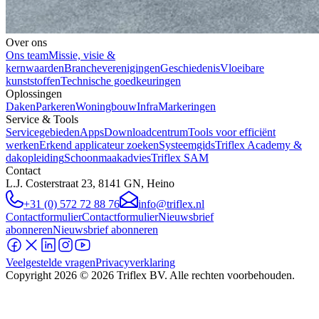
Over ons
Ons team
Missie, visie &
kernwaarden
Brancheverenigingen
Geschiedenis
Vloeibare
kunststoffen
Technische goedkeuringen
Oplossingen
Daken
Parkeren
Woningbouw
Infra
Markeringen
Service & Tools
Servicegebieden
Apps
Downloadcentrum
Tools voor efficiënt
werken
Erkend applicateur zoeken
Systeemgids
Triflex Academy &
dakopleiding
Schoonmaakadvies
Triflex SAM
Contact
L.J. Costerstraat 23, 8141 GN, Heino
+31 (0) 572 72 88 76
info@triflex.nl
Contactformulier
Contactformulier
Nieuwsbrief
abonneren
Nieuwsbrief abonneren
Veelgestelde vragen
Privacyverklaring
Copyright
2026
© 2026 Triflex BV. Alle rechten voorbehouden.