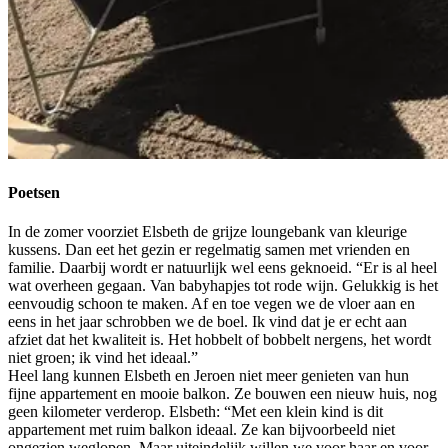
Poetsen
In de zomer voorziet Elsbeth de grijze loungebank van kleurige
kussens. Dan eet het gezin er regelmatig samen met vrienden en
familie. Daarbij wordt er natuurlijk wel eens geknoeid. “Er is al heel
wat overheen gegaan. Van babyhapjes tot rode wijn. Gelukkig is het
eenvoudig schoon te maken. Af en toe vegen we de vloer aan en
eens in het jaar schrobben we de boel. Ik vind dat je er echt aan
afziet dat het kwaliteit is. Het hobbelt of bobbelt nergens, het wordt
niet groen; ik vind het ideaal.”
Heel lang kunnen Elsbeth en Jeroen niet meer genieten van hun
fijne appartement en mooie balkon. Ze bouwen een nieuw huis, nog
geen kilometer verderop. Elsbeth: “Met een klein kind is dit
appartement met ruim balkon ideaal. Ze kan bijvoorbeeld niet
ongezien weglopen. Maar uiteindelijk willen we voor haar en voor