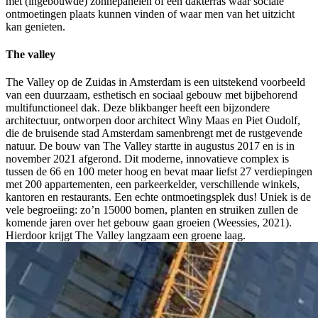
met (ingebouwde) zonnepanelen of een dakterras waar sociale
ontmoetingen plaats kunnen vinden of waar men van het uitzicht
kan genieten.
The valley
The Valley op de Zuidas in Amsterdam is een uitstekend voorbeeld
van een duurzaam, esthetisch en sociaal gebouw met bijbehorend
multifunctioneel dak. Deze blikbanger heeft een bijzondere
architectuur, ontworpen door architect Winy Maas en Piet Oudolf,
die de bruisende stad Amsterdam samenbrengt met de rustgevende
natuur. De bouw van The Valley startte in augustus 2017 en is in
november 2021 afgerond. Dit moderne, innovatieve complex is
tussen de 66 en 100 meter hoog en bevat maar liefst 27 verdiepingen
met 200 appartementen, een parkeerkelder, verschillende winkels,
kantoren en restaurants. Een echte ontmoetingsplek dus! Uniek is de
vele begroeiing: zo’n 15000 bomen, planten en struiken zullen de
komende jaren over het gebouw gaan groeien (Weessies, 2021).
Hierdoor krijgt The Valley langzaam een groene laag.