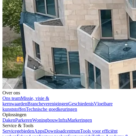
Over ons
Ons team
Missie, visie &
kernwaarden
Brancheverenigingen
Geschiedenis
Vloeibare
kunststoffen
Technische goedkeuringen
Oplossingen
Daken
Parkeren
Woningbouw
Infra
Markeringen
Service & Tools
Servicegebieden
Apps
Downloadcentrum
Tools voor efficiënt