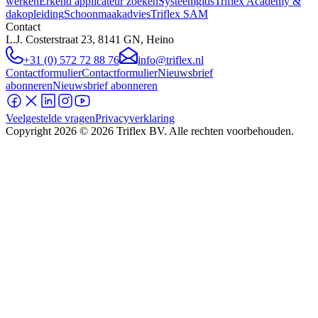
werken
Erkend applicateur zoeken
Systeemgids
Triflex Academy &
dakopleiding
Schoonmaakadvies
Triflex SAM
Contact
L.J. Costerstraat 23, 8141 GN, Heino
+31 (0) 572 72 88 76
info@triflex.nl
Contactformulier
Contactformulier
Nieuwsbrief
abonneren
Nieuwsbrief abonneren
Veelgestelde vragen
Privacyverklaring
Copyright
2026
© 2026 Triflex BV. Alle rechten voorbehouden.