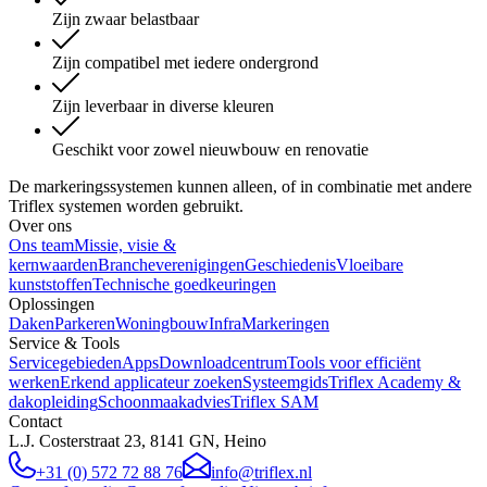
Zijn zwaar belastbaar
Zijn compatibel met iedere ondergrond
Zijn leverbaar in diverse kleuren
Geschikt voor zowel nieuwbouw en renovatie
De markeringssystemen kunnen alleen, of in combinatie met andere
Triflex systemen worden gebruikt.
Over ons
Ons team
Missie, visie &
kernwaarden
Brancheverenigingen
Geschiedenis
Vloeibare
kunststoffen
Technische goedkeuringen
Oplossingen
Daken
Parkeren
Woningbouw
Infra
Markeringen
Service & Tools
Servicegebieden
Apps
Downloadcentrum
Tools voor efficiënt
werken
Erkend applicateur zoeken
Systeemgids
Triflex Academy &
dakopleiding
Schoonmaakadvies
Triflex SAM
Contact
L.J. Costerstraat 23, 8141 GN, Heino
+31 (0) 572 72 88 76
info@triflex.nl