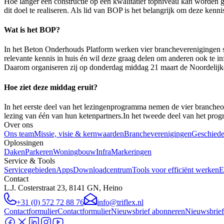
Hoe langer een constructie op een kwalitatief topniveau kan worden g
dit doel te realiseren. Als lid van BOP is het belangrijk om deze kennis
Wat is het BOP?
In het Beton Onderhouds Platform werken vier brancheverenigingen sam
relevante kennis in huis én wil deze graag delen om anderen ook te in
Daarom organiseren zij op donderdag middag 21 maart de Noordelij
Hoe ziet deze middag eruit?
In het eerste deel van het lezingenprogramma nemen de vier brancheo
lezing van één van hun ketenpartners.In het tweede deel van het pro
Over ons
Ons team
Missie, visie & kernwaarden
Brancheverenigingen
Geschiede
Oplossingen
Daken
Parkeren
Woningbouw
Infra
Markeringen
Service & Tools
Servicegebieden
Apps
Downloadcentrum
Tools voor efficiënt werken
E
Contact
L.J. Costerstraat 23, 8141 GN, Heino
+31 (0) 572 72 88 76
info@triflex.nl
Contactformulier
Contactformulier
Nieuwsbrief abonneren
Nieuwsbrief