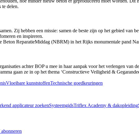
ehouden, hoe minder nieuw beton er geproduceerd moet worden. Dit is i
 te delen.
en. Zij hebben een missie: samen de beste zijn op het gebied van beto
fomeren en inspireren.
ke Beton ReparatieMiddag (NBRM) in het Rijks monumentale pand Nar
rganisaties achter BOP u mee in haar aanpak voor het verlengen van de 
gramma gaan ze in op het thema ‘Constructieve Veiligheid & Gegarandee
nis
Vloeibare kunststoffen
Technische goedkeuringen
rkend applicateur zoeken
Systeemgids
Triflex Academy & dakopleiding
 abonneren