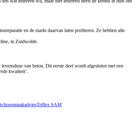
ets wat iedereen wil, maar niet iedereen heeft de kennis in huis om
nreparatie en de markt daarvan laten profiteren. Ze hebben alle
line, in Zuidwolde.
levensduur van beton. Dit eerste deel wordt afgesloten met een
rde kwaliteit’.
Schoonmaakadvies
Triflex SAM