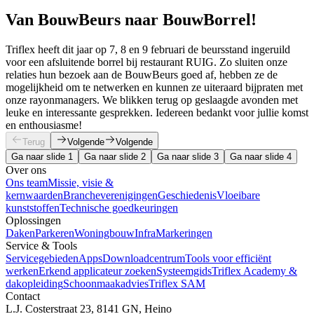
Van BouwBeurs naar BouwBorrel!
Triflex heeft dit jaar op 7, 8 en 9 februari de beursstand ingeruild
voor een afsluitende borrel bij restaurant RUIG. Zo sluiten onze
relaties hun bezoek aan de BouwBeurs goed af, hebben ze de
mogelijkheid om te netwerken en kunnen ze uiteraard bijpraten met
onze rayonmanagers. We blikken terug op geslaagde avonden met
leuke en interessante gesprekken. Iedereen bedankt voor jullie komst
en enthousiasme!
Terug
Volgende
Volgende
Ga naar slide 1
Ga naar slide 2
Ga naar slide 3
Ga naar slide 4
Over ons
Ons team
Missie, visie &
kernwaarden
Brancheverenigingen
Geschiedenis
Vloeibare
kunststoffen
Technische goedkeuringen
Oplossingen
Daken
Parkeren
Woningbouw
Infra
Markeringen
Service & Tools
Servicegebieden
Apps
Downloadcentrum
Tools voor efficiënt
werken
Erkend applicateur zoeken
Systeemgids
Triflex Academy &
dakopleiding
Schoonmaakadvies
Triflex SAM
Contact
L.J. Costerstraat 23, 8141 GN, Heino