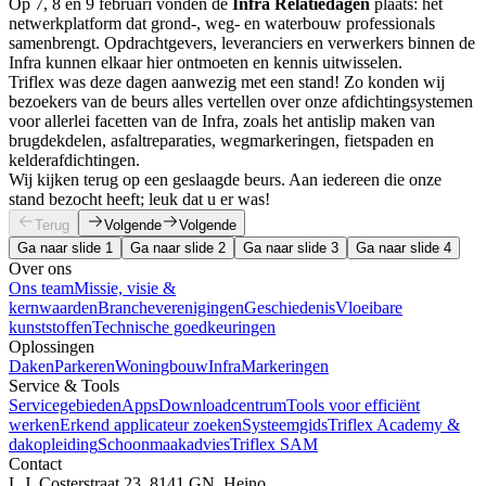
Op 7, 8 en 9 februari vonden de
Infra Relatiedagen
plaats: hét
netwerkplatform dat grond-, weg- en waterbouw professionals
samenbrengt. Opdrachtgevers, leveranciers en verwerkers binnen de
Infra kunnen elkaar hier ontmoeten en kennis uitwisselen.
Triflex was deze dagen aanwezig met een stand! Zo konden wij
bezoekers van de beurs alles vertellen over onze afdichtingsystemen
voor allerlei facetten van de Infra, zoals het antislip maken van
brugdekdelen, asfaltreparaties, wegmarkeringen, fietspaden en
kelderafdichtingen.
Wij kijken terug op een geslaagde beurs. Aan iedereen die onze
stand bezocht heeft; leuk dat u er was!
Terug
Volgende
Volgende
Ga naar slide 1
Ga naar slide 2
Ga naar slide 3
Ga naar slide 4
Over ons
Ons team
Missie, visie &
kernwaarden
Brancheverenigingen
Geschiedenis
Vloeibare
kunststoffen
Technische goedkeuringen
Oplossingen
Daken
Parkeren
Woningbouw
Infra
Markeringen
Service & Tools
Servicegebieden
Apps
Downloadcentrum
Tools voor efficiënt
werken
Erkend applicateur zoeken
Systeemgids
Triflex Academy &
dakopleiding
Schoonmaakadvies
Triflex SAM
Contact
L.J. Costerstraat 23, 8141 GN, Heino