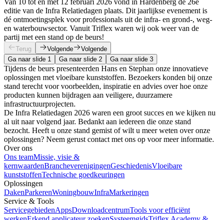
Van 10 tot en met 12 februari 2026 vond in Hardenberg de 26e
editie van de Infra Relatiedagen plaats. Dit jaarlijkse evenement is
dé ontmoetingsplek voor professionals uit de infra- en grond-, weg-
en waterbouwsector. Vanuit Triflex waren wij ook weer van de
partij met een stand op de beurs!
Terug
Volgende
Volgende
Ga naar slide 1
Ga naar slide 2
Ga naar slide 3
Tijdens de beurs presenteerden Hans en Stephan onze innovatieve
oplossingen met vloeibare kunststoffen. Bezoekers konden bij onze
stand terecht voor voorbeelden, inspiratie en advies over hoe onze
producten kunnen bijdragen aan veiligere, duurzamere
infrastructuurprojecten.
De Infra Relatiedagen 2026 waren een groot succes en we kijken nu
al uit naar volgend jaar. Bedankt aan iedereen die onze stand
bezocht. Heeft u onze stand gemist of wilt u meer weten over onze
oplossingen? Neem gerust contact met ons op voor meer informatie.
Over ons
Ons team
Missie, visie &
kernwaarden
Brancheverenigingen
Geschiedenis
Vloeibare
kunststoffen
Technische goedkeuringen
Oplossingen
Daken
Parkeren
Woningbouw
Infra
Markeringen
Service & Tools
Servicegebieden
Apps
Downloadcentrum
Tools voor efficiënt
werken
Erkend applicateur zoeken
Systeemgids
Triflex Academy &