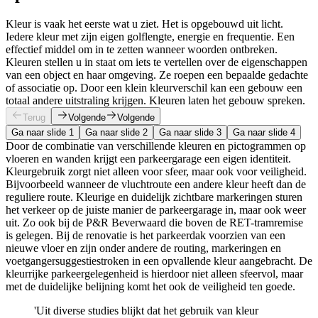
Kleur is vaak het eerste wat u ziet. Het is opgebouwd uit licht.
Iedere kleur met zijn eigen golflengte, energie en frequentie. Een
effectief middel om in te zetten wanneer woorden ontbreken.
Kleuren stellen u in staat om iets te vertellen over de eigenschappen
van een object en haar omgeving. Ze roepen een bepaalde gedachte
of associatie op. Door een klein kleurverschil kan een gebouw een
totaal andere uitstraling krijgen. Kleuren laten het gebouw spreken.
Terug
Volgende
Volgende
Ga naar slide 1
Ga naar slide 2
Ga naar slide 3
Ga naar slide 4
Door de combinatie van verschillende kleuren en pictogrammen op
vloeren en wanden krijgt een parkeergarage een eigen identiteit.
Kleurgebruik zorgt niet alleen voor sfeer, maar ook voor veiligheid.
Bijvoorbeeld wanneer de vluchtroute een andere kleur heeft dan de
reguliere route. Kleurige en duidelijk zichtbare markeringen sturen
het verkeer op de juiste manier de parkeergarage in, maar ook weer
uit. Zo ook bij de P&R Beverwaard die boven de RET-tramremise
is gelegen. Bij de renovatie is het parkeerdak voorzien van een
nieuwe vloer en zijn onder andere de routing, markeringen en
voetgangersuggestiestroken in een opvallende kleur aangebracht. De
kleurrijke parkeergelegenheid is hierdoor niet alleen sfeervol, maar
met de duidelijke belijning komt het ook de veiligheid ten goede.
'Uit diverse studies blijkt dat het gebruik van kleur