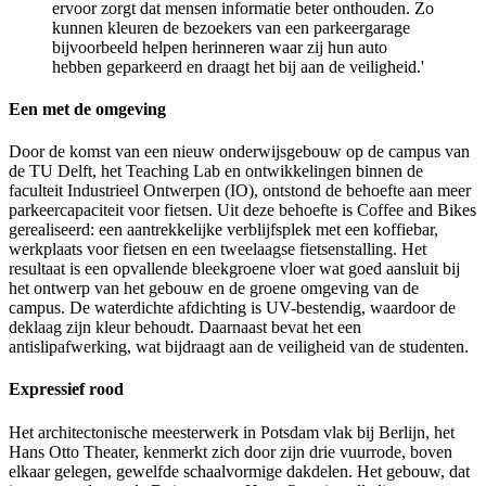
ervoor zorgt dat mensen informatie beter onthouden. Zo
kunnen kleuren de bezoekers van een parkeergarage
bijvoorbeeld helpen herinneren waar zij hun auto
hebben geparkeerd en draagt het bij aan de veiligheid.'
Een met de omgeving
Door de komst van een nieuw onderwijsgebouw op de campus van
de TU Delft, het Teaching Lab en ontwikkelingen binnen de
faculteit Industrieel Ontwerpen (IO), ontstond de behoefte aan meer
parkeercapaciteit voor fietsen. Uit deze behoefte is Coffee and Bikes
gerealiseerd: een aantrekkelijke verblijfsplek met een koffiebar,
werkplaats voor fietsen en een tweelaagse fietsenstalling. Het
resultaat is een opvallende bleekgroene vloer wat goed aansluit bij
het ontwerp van het gebouw en de groene omgeving van de
campus. De waterdichte afdichting is UV-bestendig, waardoor de
deklaag zijn kleur behoudt. Daarnaast bevat het een
antislipafwerking, wat bijdraagt aan de veiligheid van de studenten.
Expressief rood
Het architectonische meesterwerk in Potsdam vlak bij Berlijn, het
Hans Otto Theater, kenmerkt zich door zijn drie vuurrode, boven
elkaar gelegen, gewelfde schaalvormige dakdelen. Het gebouw, dat