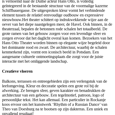
is vernoemd naar de Duitse acteur Hans Otto, is volledig
geïntegreerd in de bestaande structuur van de voormalige kazerne
Schiffbauergasse. De uitgesproken kleur vormt het verbindende
element tussen de relatief eenvoudige oudbouw en expressieve
nieuwbouw.Het theater schittert op indrukwekkende wijze aan de
oever van het diepe naastgelegen meer, de Havel. Ook binnen, in de
theaterzaal, bepalen de betonnen rode schalen het totaalbeeld. De
grote ramen van het gebouw zorgen voor een levendige sfeer en
zorgen ervoor dat het daglicht overal kan komen. Bezoekers van het
Hans Otto Theater worden binnen op elegante wijze begeleid door
het dominante rood en zwart. De architectuur, waarbij de schalen
kenmerkend zijn, vormt een iconisch beeld in Potsdam. Een
aangename culturele ontmoetingsplaats die zorgt voor de juiste
interactie met het omliggende landschap.
Creatieve vloeren
Balkons, terrassen en entreegebieden zijn een verlengstuk van de
leefomgeving. Kleur en decoratie spelen een grote rol bij de
afwerking. Ze brengen sfeer, geven karakter en benadrukken de
architectuur van een gebouw. Een tegelmotief, patroon, logo of
persoonlijke tekst. Het kan allemaal. Een particulier in Rockanje
koos ervoor om het kunstwerk ‘Rhythm of a Russian Dance’ van
Theo van Doesburg na te bootsen op zijn dakterras. Een uniek en
opvallend resultaat!