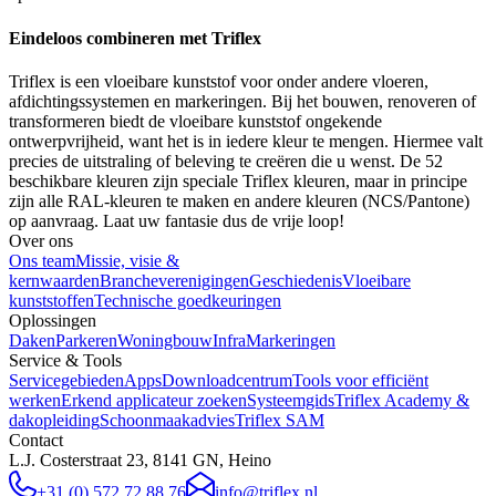
Eindeloos combineren met Triflex
Triflex is een vloeibare kunststof voor onder andere vloeren,
afdichtingssystemen en markeringen. Bij het bouwen, renoveren of
transformeren biedt de vloeibare kunststof ongekende
ontwerpvrijheid, want het is in iedere kleur te mengen. Hiermee valt
precies de uitstraling of beleving te creëren die u wenst. De 52
beschikbare kleuren zijn speciale Triflex kleuren, maar in principe
zijn alle RAL-kleuren te maken en andere kleuren (NCS/Pantone)
op aanvraag. Laat uw fantasie dus de vrije loop!
Over ons
Ons team
Missie, visie &
kernwaarden
Brancheverenigingen
Geschiedenis
Vloeibare
kunststoffen
Technische goedkeuringen
Oplossingen
Daken
Parkeren
Woningbouw
Infra
Markeringen
Service & Tools
Servicegebieden
Apps
Downloadcentrum
Tools voor efficiënt
werken
Erkend applicateur zoeken
Systeemgids
Triflex Academy &
dakopleiding
Schoonmaakadvies
Triflex SAM
Contact
L.J. Costerstraat 23, 8141 GN, Heino
+31 (0) 572 72 88 76
info@triflex.nl