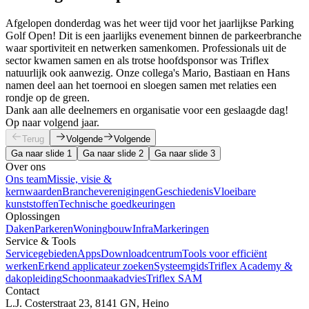
Afgelopen donderdag was het weer tijd voor het jaarlijkse Parking
Golf Open! Dit is een jaarlijks evenement binnen de parkeerbranche
waar sportiviteit en netwerken samenkomen. Professionals uit de
sector kwamen samen en als trotse hoofdsponsor was Triflex
natuurlijk ook aanwezig. Onze collega's Mario, Bastiaan en Hans
namen deel aan het toernooi en sloegen samen met relaties een
rondje op de green.
Dank aan alle deelnemers en organisatie voor een geslaagde dag!
Op naar volgend jaar.
Terug
Volgende
Volgende
Ga naar slide 1
Ga naar slide 2
Ga naar slide 3
Over ons
Ons team
Missie, visie &
kernwaarden
Brancheverenigingen
Geschiedenis
Vloeibare
kunststoffen
Technische goedkeuringen
Oplossingen
Daken
Parkeren
Woningbouw
Infra
Markeringen
Service & Tools
Servicegebieden
Apps
Downloadcentrum
Tools voor efficiënt
werken
Erkend applicateur zoeken
Systeemgids
Triflex Academy &
dakopleiding
Schoonmaakadvies
Triflex SAM
Contact
L.J. Costerstraat 23, 8141 GN, Heino