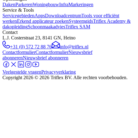
Daken
Parkeren
Woningbouw
Infra
Markeringen
Service & Tools
Servicegebieden
Apps
Downloadcentrum
Tools voor efficiënt
werken
Erkend applicateur zoeken
Systeemgids
Triflex Academy &
dakopleiding
Schoonmaakadvies
Triflex SAM
Contact
L.J. Costerstraat 23, 8141 GN, Heino
+31 (0) 572 72 88 76
info@triflex.nl
Contactformulier
Contactformulier
Nieuwsbrief
abonneren
Nieuwsbrief abonneren
Veelgestelde vragen
Privacyverklaring
Copyright
2026
© 2026 Triflex BV. Alle rechten voorbehouden.