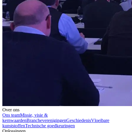
Over ons
Ons team
Missie, visie &
kernwaarden
Brancheverenigingen
Geschiedenis
Vloeibare
kunststoffen
Technische goedkeuringen
Oplossingen