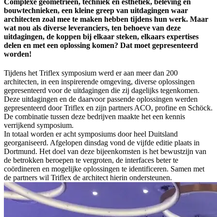
Complexe geometrieën, techniek en esthetiek, beleving en
bouwtechnieken, een kleine greep van uitdagingen waar
architecten zoal mee te maken hebben tijdens hun werk. Maar
wat nou als diverse leveranciers, ten behoeve van deze
uitdagingen, de koppen bij elkaar steken, elkaars expertises
delen en met een oplossing komen? Dat moet gepresenteerd
worden!
Tijdens het Triflex symposium werd er aan meer dan 200
architecten, in een inspirerende omgeving, diverse oplossingen
gepresenteerd voor de uitdagingen die zij dagelijks tegenkomen.
Deze uitdagingen en de daarvoor passende oplossingen werden
gepresenteerd door Triflex en zijn partners ACO, profine en Schöck.
De combinatie tussen deze bedrijven maakte het een kennis
verrijkend symposium.
In totaal worden er acht symposiums door heel Duitsland
georganiseerd. Afgelopen dinsdag vond de vijfde editie plaats in
Dortmund. Het doel van deze bijeenkomsten is het bewustzijn van
de betrokken beroepen te vergroten, de interfaces beter te
coördineren en mogelijke oplossingen te identificeren. Samen met
de partners wil Triflex de architect hierin ondersteunen.