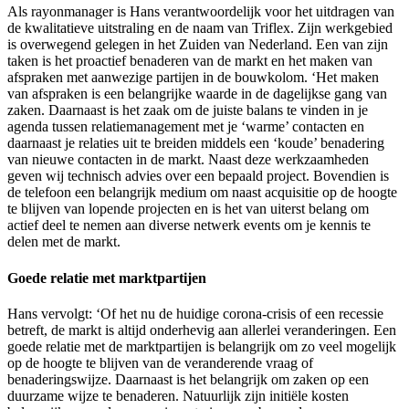
Als rayonmanager is Hans verantwoordelijk voor het uitdragen van
de kwalitatieve uitstraling en de naam van Triflex. Zijn werkgebied
is overwegend gelegen in het Zuiden van Nederland. Een van zijn
taken is het proactief benaderen van de markt en het maken van
afspraken met aanwezige partijen in de bouwkolom. ‘Het maken
van afspraken is een belangrijke waarde in de dagelijkse gang van
zaken. Daarnaast is het zaak om de juiste balans te vinden in je
agenda tussen relatiemanagement met je ‘warme’ contacten en
daarnaast je relaties uit te breiden middels een ‘koude’ benadering
van nieuwe contacten in de markt. Naast deze werkzaamheden
geven wij technisch advies over een bepaald project. Bovendien is
de telefoon een belangrijk medium om naast acquisitie op de hoogte
te blijven van lopende projecten en is het van uiterst belang om
actief deel te nemen aan diverse netwerk events om je kennis te
delen met de markt.
Goede relatie met marktpartijen
Hans vervolgt: ‘Of het nu de huidige corona-crisis of een recessie
betreft, de markt is altijd onderhevig aan allerlei veranderingen. Een
goede relatie met de marktpartijen is belangrijk om zo veel mogelijk
op de hoogte te blijven van de veranderende vraag of
benaderingswijze. Daarnaast is het belangrijk om zaken op een
duurzame wijze te benaderen. Natuurlijk zijn initiële kosten