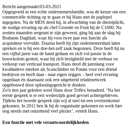
Bericht aangemaakt:
03-03-2021
Opgegroeid in een echte ondernemersfamilie, was de keuze om een
commerciële richting op te gaan er bij Hans met de paplepel
ingegoten. Na de MDS deed hij, in afwachting van de dienstplicht,
de nodige ervaring op als chef Groente en Fruit bij de C1000. Na
zestien maanden sergeant te zijn geweest, ging hij aan de slag bij
Brabants Dagblad, waar hij voor twee jaar een functie als
acquisiteur vervulde. Daarna heeft hij zijn ondernemershart laten
spreken en is hij een doe-het-zelf zaak begonnen. Deze heeft hij na
een vijftal jaren van de hand gedaan en zich vol passie in de
bouwkolom gestort, waar hij zich bezighield met de verhuur en
verkoop van verticaal transport. Hans deed dit jarenlang voor
kwalitatieve merken als Scanclimber en Potain voor een drietal
bedrijven en heeft daar - naar eigen zeggen – heel veel ervaring
opgedaan én daarnaast ook een uitgebreid relatienetwerk
opgebouwd door oplossingsgericht te denken.
Zo'n tien jaar geleden werd Hans door Triflex benaderd. ‘Na het
eerste gesprek is er een wederzijds goed gevoel achtergebleven.
Tijdens het tweede gesprek zijn wij al snel tot een overeenkomst
gekomen. In 2011 ben ik bij de organisatie gekomen en werk hier
nog steeds met ontzettend veel plezier’, vertelt Hans.
Een functie met vele verantwoordelijkheden