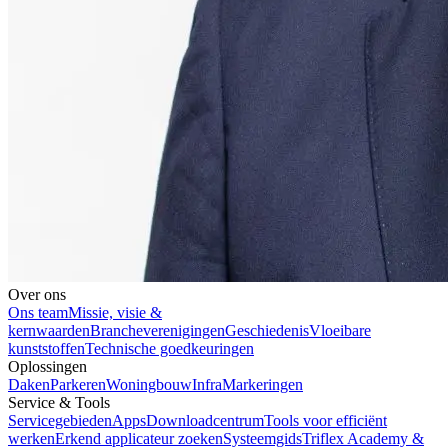
Over ons
Ons team
Missie, visie &
kernwaarden
Brancheverenigingen
Geschiedenis
Vloeibare
kunststoffen
Technische goedkeuringen
Oplossingen
Daken
Parkeren
Woningbouw
Infra
Markeringen
Service & Tools
Servicegebieden
Apps
Downloadcentrum
Tools voor efficiënt
werken
Erkend applicateur zoeken
Systeemgids
Triflex Academy &