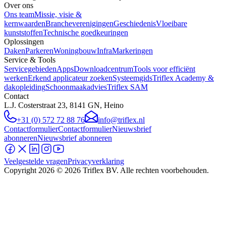
Over ons
Ons team
Missie, visie &
kernwaarden
Brancheverenigingen
Geschiedenis
Vloeibare
kunststoffen
Technische goedkeuringen
Oplossingen
Daken
Parkeren
Woningbouw
Infra
Markeringen
Service & Tools
Servicegebieden
Apps
Downloadcentrum
Tools voor efficiënt
werken
Erkend applicateur zoeken
Systeemgids
Triflex Academy &
dakopleiding
Schoonmaakadvies
Triflex SAM
Contact
L.J. Costerstraat 23, 8141 GN, Heino
+31 (0) 572 72 88 76
info@triflex.nl
Contactformulier
Contactformulier
Nieuwsbrief
abonneren
Nieuwsbrief abonneren
Veelgestelde vragen
Privacyverklaring
Copyright
2026
© 2026 Triflex BV. Alle rechten voorbehouden.