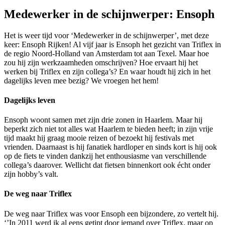
Medewerker in de schijnwerper: Ensoph
Het is weer tijd voor ‘Medewerker in de schijnwerper’, met deze
keer: Ensoph Rijken! Al vijf jaar is Ensoph het gezicht van Triflex in
de regio Noord-Holland van Amsterdam tot aan Texel. Maar hoe
zou hij zijn werkzaamheden omschrijven? Hoe ervaart hij het
werken bij Triflex en zijn collega’s? En waar houdt hij zich in het
dagelijks leven mee bezig? We vroegen het hem!
Dagelijks leven
Ensoph woont samen met zijn drie zonen in Haarlem. Maar hij
beperkt zich niet tot alles wat Haarlem te bieden heeft; in zijn vrije
tijd maakt hij graag mooie reizen of bezoekt hij festivals met
vrienden. Daarnaast is hij fanatiek hardloper en sinds kort is hij ook
op de fiets te vinden dankzij het enthousiasme van verschillende
collega’s daarover. Wellicht dat fietsen binnenkort ook écht onder
zijn hobby’s valt.
De weg naar Triflex
De weg naar Triflex was voor Ensoph een bijzondere, zo vertelt hij.
‘’In 2011 werd ik al eens getipt door iemand over Triflex, maar op