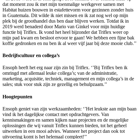
dat moment zou ik met mijn toenmalige werkgever samen met
Habitat huizen bouwen in estafettevorm voor gezinnen zonder huis
in Guatemala. Dit wilde ik niet missen en ik zat nog wel op mijn
plek bij de groothandel dus ben daar blijven werken. Totdat ik in
2019 werd benaderd door Mario van Ginkel voor mijn huidige
functie bij Triflex. Ik vond het heel bijzonder dat Triflex weer op
mijn pad kwam en besloot ervoor te gaan! We hebben een fijne bak
koffie gedronken en nu ben ik al weer vijf jaar bij deze mooie club.’’
Bedrijfscultuur en collega’s
Ensoph heeft het erg naar zijn zin bij Triflex. ‘’Bij Triflex ben ik
omringd met allemaal leuke collega’s; van de administratie,
marketing, acquisitie, techniek, management en mijn collega’s in de
sales; stuk voor stuk zijn ze gezellig en behulpzaam.’’
Hoogtepunten
Ensoph geniet van zijn werkzaamheden: ‘’Het leukste aan mijn baan
vind ik het dagelijkse contact met opdrachtgevers. Van
kennismakingen en samen kijken naar projecten en de mogelijke
oplossingen die wij vanuit Triflex kunnen bieden, tot het geheel
uitwerken in een mooi advies. Wanneer het project dan ook tot
uitvoering komt is het helemaal compleet!’’