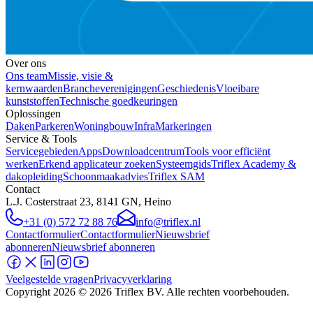
Over ons
Ons team
Missie, visie &
kernwaarden
Brancheverenigingen
Geschiedenis
Vloeibare
kunststoffen
Technische goedkeuringen
Oplossingen
Daken
Parkeren
Woningbouw
Infra
Markeringen
Service & Tools
Servicegebieden
Apps
Downloadcentrum
Tools voor efficiënt
werken
Erkend applicateur zoeken
Systeemgids
Triflex Academy &
dakopleiding
Schoonmaakadvies
Triflex SAM
Contact
L.J. Costerstraat 23, 8141 GN, Heino
+31 (0) 572 72 88 76
info@triflex.nl
Contactformulier
Contactformulier
Nieuwsbrief
abonneren
Nieuwsbrief abonneren
Veelgestelde vragen
Privacyverklaring
Copyright
2026
© 2026 Triflex BV. Alle rechten voorbehouden.