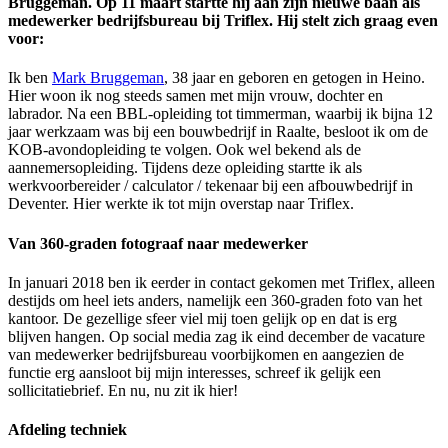
Bruggeman. Op 11 maart startte hij aan zijn nieuwe baan als
medewerker bedrijfsbureau bij Triflex. Hij stelt zich graag even
voor:
Ik ben
Mark Bruggeman
, 38 jaar en geboren en getogen in Heino.
Hier woon ik nog steeds samen met mijn vrouw, dochter en
labrador. Na een BBL-opleiding tot timmerman, waarbij ik bijna 12
jaar werkzaam was bij een bouwbedrijf in Raalte, besloot ik om de
KOB-avondopleiding te volgen. Ook wel bekend als de
aannemersopleiding. Tijdens deze opleiding startte ik als
werkvoorbereider / calculator / tekenaar bij een afbouwbedrijf in
Deventer. Hier werkte ik tot mijn overstap naar Triflex.
Van 360-graden fotograaf naar medewerker
In januari 2018 ben ik eerder in contact gekomen met Triflex, alleen
destijds om heel iets anders, namelijk een 360-graden foto van het
kantoor. De gezellige sfeer viel mij toen gelijk op en dat is erg
blijven hangen. Op social media zag ik eind december de vacature
van medewerker bedrijfsbureau voorbijkomen en aangezien de
functie erg aansloot bij mijn interesses, schreef ik gelijk een
sollicitatiebrief. En nu, nu zit ik hier!
Afdeling techniek