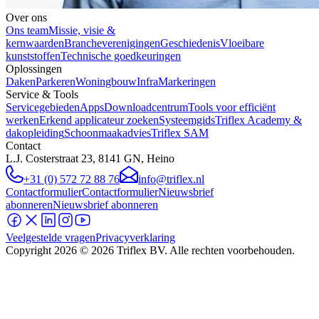
Over ons
Ons team
Missie, visie &
kernwaarden
Brancheverenigingen
Geschiedenis
Vloeibare
kunststoffen
Technische goedkeuringen
Oplossingen
Daken
Parkeren
Woningbouw
Infra
Markeringen
Service & Tools
Servicegebieden
Apps
Downloadcentrum
Tools voor efficiënt
werken
Erkend applicateur zoeken
Systeemgids
Triflex Academy &
dakopleiding
Schoonmaakadvies
Triflex SAM
Contact
L.J. Costerstraat 23, 8141 GN, Heino
+31 (0) 572 72 88 76
info@triflex.nl
Contactformulier
Contactformulier
Nieuwsbrief
abonneren
Nieuwsbrief abonneren
Veelgestelde vragen
Privacyverklaring
Copyright
2026
© 2026 Triflex BV. Alle rechten voorbehouden.