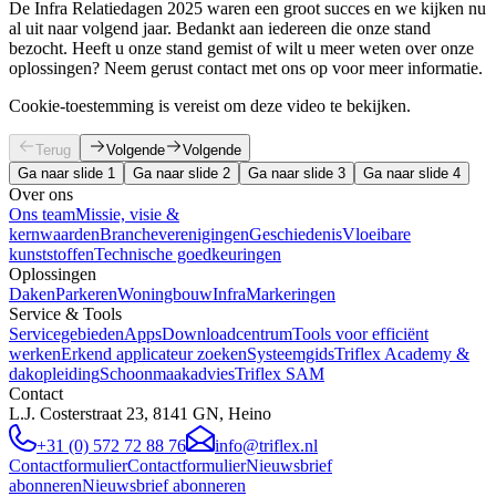
De Infra Relatiedagen 2025 waren een groot succes en we kijken nu
al uit naar volgend jaar. Bedankt aan iedereen die onze stand
bezocht. Heeft u onze stand gemist of wilt u meer weten over onze
oplossingen? Neem gerust contact met ons op voor meer informatie.
Cookie-toestemming is vereist om deze video te bekijken.
Terug
Volgende
Volgende
Ga naar slide 1
Ga naar slide 2
Ga naar slide 3
Ga naar slide 4
Over ons
Ons team
Missie, visie &
kernwaarden
Brancheverenigingen
Geschiedenis
Vloeibare
kunststoffen
Technische goedkeuringen
Oplossingen
Daken
Parkeren
Woningbouw
Infra
Markeringen
Service & Tools
Servicegebieden
Apps
Downloadcentrum
Tools voor efficiënt
werken
Erkend applicateur zoeken
Systeemgids
Triflex Academy &
dakopleiding
Schoonmaakadvies
Triflex SAM
Contact
L.J. Costerstraat 23, 8141 GN, Heino
+31 (0) 572 72 88 76
info@triflex.nl
Contactformulier
Contactformulier
Nieuwsbrief
abonneren
Nieuwsbrief abonneren