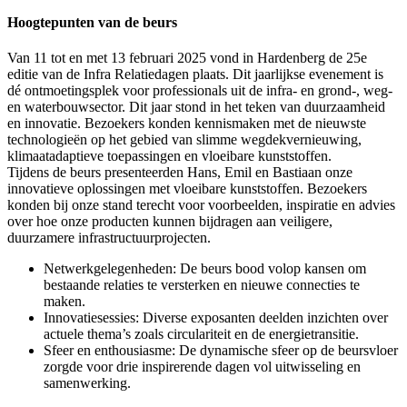
Hoogtepunten van de beurs
Van 11 tot en met 13 februari 2025 vond in Hardenberg de 25e
editie van de Infra Relatiedagen plaats. Dit jaarlijkse evenement is
dé ontmoetingsplek voor professionals uit de infra- en grond-, weg-
en waterbouwsector. Dit jaar stond in het teken van duurzaamheid
en innovatie. Bezoekers konden kennismaken met de nieuwste
technologieën op het gebied van slimme wegdekvernieuwing,
klimaatadaptieve toepassingen en vloeibare kunststoffen.
Tijdens de beurs presenteerden Hans, Emil en Bastiaan onze
innovatieve oplossingen met vloeibare kunststoffen. Bezoekers
konden bij onze stand terecht voor voorbeelden, inspiratie en advies
over hoe onze producten kunnen bijdragen aan veiligere,
duurzamere infrastructuurprojecten.
Netwerkgelegenheden: De beurs bood volop kansen om
bestaande relaties te versterken en nieuwe connecties te
maken.
Innovatiesessies: Diverse exposanten deelden inzichten over
actuele thema’s zoals circulariteit en de energietransitie.
Sfeer en enthousiasme: De dynamische sfeer op de beursvloer
zorgde voor drie inspirerende dagen vol uitwisseling en
samenwerking.