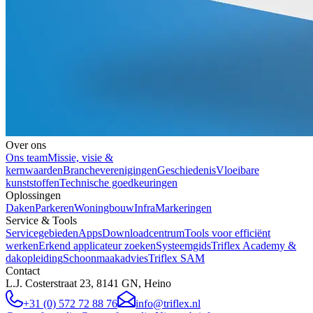
Over ons
Ons team
Missie, visie &
kernwaarden
Brancheverenigingen
Geschiedenis
Vloeibare
kunststoffen
Technische goedkeuringen
Oplossingen
Daken
Parkeren
Woningbouw
Infra
Markeringen
Service & Tools
Servicegebieden
Apps
Downloadcentrum
Tools voor efficiënt
werken
Erkend applicateur zoeken
Systeemgids
Triflex Academy &
dakopleiding
Schoonmaakadvies
Triflex SAM
Contact
L.J. Costerstraat 23, 8141 GN, Heino
+31 (0) 572 72 88 76
info@triflex.nl