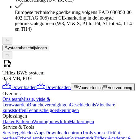
Europese technische goedkeuring volgens EAD 030350-00-
402 (ETAG 005) met CE-markering in de hoogste
gebruikscategorieën (W3, M & S, P1 tot P4, S1 tot S4, TL4
en TH4)
Systeembeschrijvingen
Triflex BWS systeem
0,29 MB, PDF
Downloaden
Downloaden
Voorvertoning
Voorvertoning
Over ons
Ons team
Missie, visie &
kernwaarden
Brancheverenigingen
Geschiedenis
Vloeibare
kunststoffen
Technische goedkeuringen
Oplossingen
Daken
Parkeren
Woningbouw
Infra
Markeringen
Service & Tools
Servicegebieden
Apps
Downloadcentrum
Tools voor efficiënt
werken
Erkend applicateur zoeken
Systeemgids
Triflex Academy &