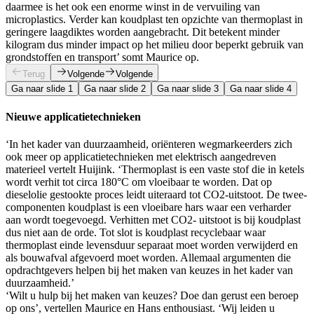
daarmee is het ook een enorme winst in de vervuiling van
microplastics. Verder kan koudplast ten opzichte van thermoplast in
geringere laagdiktes worden aangebracht. Dit betekent minder
kilogram dus minder impact op het milieu door beperkt gebruik van
grondstoffen en transport’ somt Maurice op.
Terug
Volgende
Volgende
Ga naar slide 1
Ga naar slide 2
Ga naar slide 3
Ga naar slide 4
Nieuwe applicatietechnieken
‘In het kader van duurzaamheid, oriënteren wegmarkeerders zich
ook meer op applicatietechnieken met elektrisch aangedreven
materieel vertelt Huijink. ‘Thermoplast is een vaste stof die in ketels
wordt verhit tot circa 180°C om vloeibaar te worden. Dat op
dieselolie gestookte proces leidt uiteraard tot CO2-uitstoot. De twee-
componenten koudplast is een vloeibare hars waar een verharder
aan wordt toegevoegd. Verhitten met CO2- uitstoot is bij koudplast
dus niet aan de orde. Tot slot is koudplast recyclebaar waar
thermoplast einde levensduur separaat moet worden verwijderd en
als bouwafval afgevoerd moet worden. Allemaal argumenten die
opdrachtgevers helpen bij het maken van keuzes in het kader van
duurzaamheid.’
‘Wilt u hulp bij het maken van keuzes? Doe dan gerust een beroep
op ons’, vertellen Maurice en Hans enthousiast. ‘Wij leiden u