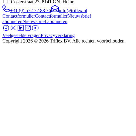
L.J. Costerstraat 23, 8141 GN, Heino
+31 (0) 572 72 88 76
info@triflex.nl
Contactformulier
Contactformulier
Nieuwsbrief
abonneren
Nieuwsbrief abonneren
Veelgestelde vragen
Privacyverklaring
Copyright
2026
© 2026 Triflex BV. Alle rechten voorbehouden.