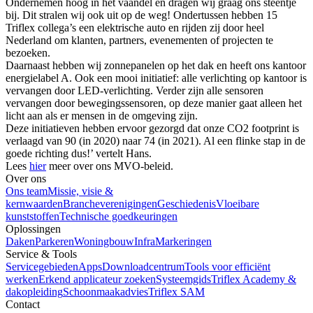
Ondernemen hoog in het vaandel en dragen wij graag ons steentje
bij. Dit stralen wij ook uit op de weg! Ondertussen hebben 15
Triflex collega’s een elektrische auto en rijden zij door heel
Nederland om klanten, partners, evenementen of projecten te
bezoeken.
Daarnaast hebben wij zonnepanelen op het dak en heeft ons kantoor
energielabel A. Ook een mooi initiatief: alle verlichting op kantoor is
vervangen door LED-verlichting. Verder zijn alle sensoren
vervangen door bewegingssensoren, op deze manier gaat alleen het
licht aan als er mensen in de omgeving zijn.
Deze initiatieven hebben ervoor gezorgd dat onze CO2 footprint is
verlaagd van 90 (in 2020) naar 74 (in 2021). Al een flinke stap in de
goede richting dus!’ vertelt Hans.
Lees
hier
meer over ons MVO-beleid.
Over ons
Ons team
Missie, visie &
kernwaarden
Brancheverenigingen
Geschiedenis
Vloeibare
kunststoffen
Technische goedkeuringen
Oplossingen
Daken
Parkeren
Woningbouw
Infra
Markeringen
Service & Tools
Servicegebieden
Apps
Downloadcentrum
Tools voor efficiënt
werken
Erkend applicateur zoeken
Systeemgids
Triflex Academy &
dakopleiding
Schoonmaakadvies
Triflex SAM
Contact