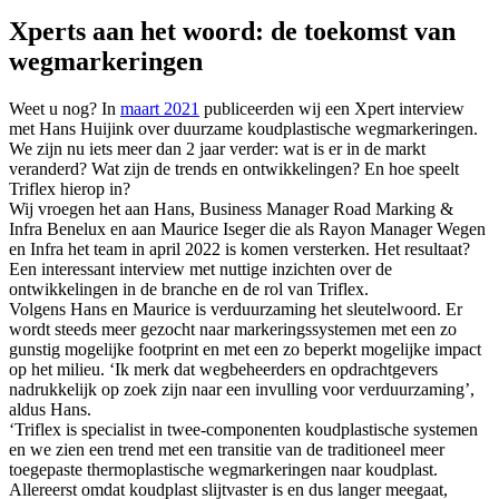
Xperts aan het woord: de toekomst van
wegmarkeringen
Weet u nog? In
maart 2021
publiceerden wij een Xpert interview
met Hans Huijink over duurzame koudplastische wegmarkeringen.
We zijn nu iets meer dan 2 jaar verder: wat is er in de markt
veranderd? Wat zijn de trends en ontwikkelingen? En hoe speelt
Triflex hierop in?
Wij vroegen het aan Hans, Business Manager Road Marking &
Infra Benelux en aan Maurice Iseger die als Rayon Manager Wegen
en Infra het team in april 2022 is komen versterken. Het resultaat?
Een interessant interview met nuttige inzichten over de
ontwikkelingen in de branche en de rol van Triflex.
Volgens Hans en Maurice is verduurzaming het sleutelwoord. Er
wordt steeds meer gezocht naar markeringssystemen met een zo
gunstig mogelijke footprint en met een zo beperkt mogelijke impact
op het milieu. ‘Ik merk dat wegbeheerders en opdrachtgevers
nadrukkelijk op zoek zijn naar een invulling voor verduurzaming’,
aldus Hans.
‘Triflex is specialist in twee-componenten koudplastische systemen
en we zien een trend met een transitie van de traditioneel meer
toegepaste thermoplastische wegmarkeringen naar koudplast.
Allereerst omdat koudplast slijtvaster is en dus langer meegaat,