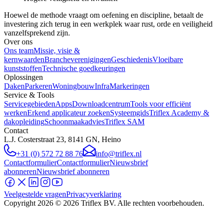
Hoewel de methode vraagt om oefening en discipline, betaalt de
investering zich terug in een werkplek waar rust, orde en veiligheid
vanzelfsprekend zijn.
Over ons
Ons team
Missie, visie &
kernwaarden
Brancheverenigingen
Geschiedenis
Vloeibare
kunststoffen
Technische goedkeuringen
Oplossingen
Daken
Parkeren
Woningbouw
Infra
Markeringen
Service & Tools
Servicegebieden
Apps
Downloadcentrum
Tools voor efficiënt
werken
Erkend applicateur zoeken
Systeemgids
Triflex Academy &
dakopleiding
Schoonmaakadvies
Triflex SAM
Contact
L.J. Costerstraat 23, 8141 GN, Heino
+31 (0) 572 72 88 76
info@triflex.nl
Contactformulier
Contactformulier
Nieuwsbrief
abonneren
Nieuwsbrief abonneren
Veelgestelde vragen
Privacyverklaring
Copyright
2026
© 2026 Triflex BV. Alle rechten voorbehouden.