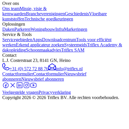
Over ons
Ons team
Missie, visie &
kernwaarden
Brancheverenigingen
Geschiedenis
Vloeibare
kunststoffen
Technische goedkeuringen
Oplossingen
Daken
Parkeren
Woningbouw
Infra
Markeringen
Service & Tools
Servicegebieden
Apps
Downloadcentrum
Tools voor efficiënt
werken
Erkend applicateur zoeken
Systeemgids
Triflex Academy &
dakopleiding
Schoonmaakadvies
Triflex SAM
Contact
L.J. Costerstraat 23, 8141 GN, Heino
+31 (0) 572 72 88 76
info@triflex.nl
Contactformulier
Contactformulier
Nieuwsbrief
abonneren
Nieuwsbrief abonneren
Veelgestelde vragen
Privacyverklaring
Copyright
2026
© 2026 Triflex BV. Alle rechten voorbehouden.