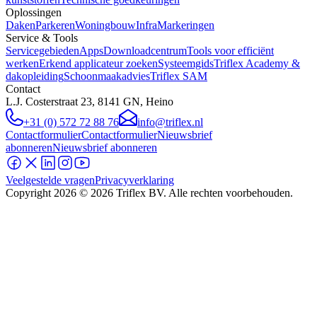
Oplossingen
Daken
Parkeren
Woningbouw
Infra
Markeringen
Service & Tools
Servicegebieden
Apps
Downloadcentrum
Tools voor efficiënt
werken
Erkend applicateur zoeken
Systeemgids
Triflex Academy &
dakopleiding
Schoonmaakadvies
Triflex SAM
Contact
L.J. Costerstraat 23, 8141 GN, Heino
+31 (0) 572 72 88 76
info@triflex.nl
Contactformulier
Contactformulier
Nieuwsbrief
abonneren
Nieuwsbrief abonneren
Veelgestelde vragen
Privacyverklaring
Copyright
2026
© 2026 Triflex BV. Alle rechten voorbehouden.