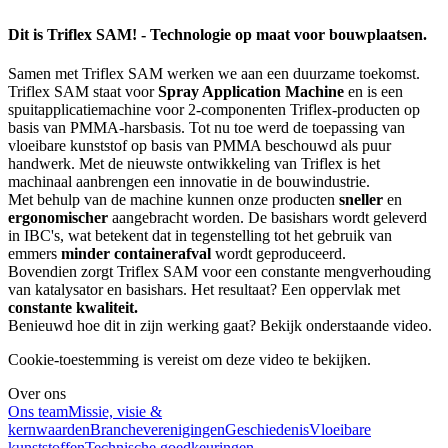
Dit is Triflex SAM! - Technologie op maat voor bouwplaatsen.
Samen met Triflex SAM werken we aan een duurzame toekomst.
Triflex SAM staat voor
Spray Application Machine
en is een
spuitapplicatiemachine voor 2-componenten Triflex-producten op
basis van PMMA-harsbasis. Tot nu toe werd de toepassing van
vloeibare kunststof op basis van PMMA beschouwd als puur
handwerk. Met de nieuwste ontwikkeling van Triflex is het
machinaal aanbrengen een innovatie in de bouwindustrie.
Met behulp van de machine kunnen onze producten
sneller
en
ergonomischer
aangebracht worden. De basishars wordt geleverd
in IBC's, wat betekent dat in tegenstelling tot het gebruik van
emmers
minder containerafval
wordt geproduceerd.
Bovendien zorgt Triflex SAM voor een constante mengverhouding
van katalysator en basishars. Het resultaat? Een oppervlak met
constante kwaliteit.
Benieuwd hoe dit in zijn werking gaat? Bekijk onderstaande video.
Cookie-toestemming is vereist om deze video te bekijken.
Over ons
Ons team
Missie, visie &
kernwaarden
Brancheverenigingen
Geschiedenis
Vloeibare
kunststoffen
Technische goedkeuringen