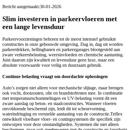
Bericht aangemaakt:
30-01-2026
Slim investeren in parkeervloeren met
een lange levensduur
Parkeervoorzieningen behoren tot de meest intensief gebruikte
constructies in onze gebouwde omgeving. Dag in, dag uit worden
parkeerdekken, hellingbanen en parkeergarages blootgesteld aan
zware verkeersbelasting, weersinvloeden en chemische aantasting.
Juist daarom zijn kwaliteit en levensduur geen luxe, maar een
absolute voorwaarde voor veilig en duurzaam gebruik.
Continue belasting vraagt om doordachte oplossingen
Auto’s zorgen niet alleen voor mechanische slijtage, maar brengen
ook vocht, dooizouten, olie en brandstofresten mee. In combinatie
met temperatuurschommelingen en UV-belasting vormt dit een
zware aanslag op beton- en staalconstructies. Wanneer vloeren
onvoldoende beschermd zijn, leidt dit tot scheurvorming,
waterindringing en versnelde aantasting van de constructie.Triflex
ontwikkelt vloeibare vloer- en coatingsystemen die specifiek zijn
ontworpen voor deze omstandigheden. Systemen die niet alleen
beschermen, maar ook meebewegen met de constructie en langdurig