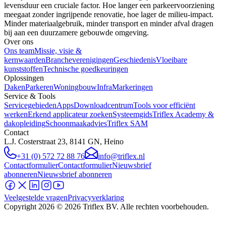
levensduur een cruciale factor. Hoe langer een parkeervoorziening
meegaat zonder ingrijpende renovatie, hoe lager de milieu-impact.
Minder materiaalgebruik, minder transport en minder afval dragen
bij aan een duurzamere gebouwde omgeving.
Over ons
Ons team
Missie, visie &
kernwaarden
Brancheverenigingen
Geschiedenis
Vloeibare
kunststoffen
Technische goedkeuringen
Oplossingen
Daken
Parkeren
Woningbouw
Infra
Markeringen
Service & Tools
Servicegebieden
Apps
Downloadcentrum
Tools voor efficiënt
werken
Erkend applicateur zoeken
Systeemgids
Triflex Academy &
dakopleiding
Schoonmaakadvies
Triflex SAM
Contact
L.J. Costerstraat 23, 8141 GN, Heino
+31 (0) 572 72 88 76
info@triflex.nl
Contactformulier
Contactformulier
Nieuwsbrief
abonneren
Nieuwsbrief abonneren
Veelgestelde vragen
Privacyverklaring
Copyright
2026
© 2026 Triflex BV. Alle rechten voorbehouden.