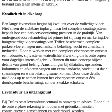
bestand zijn tegen intensief gebruik.
Kwaliteit zit in elke laag
Een lange levensduur begint bij kwaliteit over de volledige vloer.
Niet alleen de zichtbare toplaag, maar het complete coatingsysteem
bepaalt hoe een parkeervoorziening presteert in de praktijk. Van
ondergrondvoorbehandeling tot primer tot slijtlaag en markering.De
hoogwaardige vloercoatings van Triflex beschermen complete
parkeervloeren tegen mechanische belasting, vocht en chemische
invloeden. Door te werken met een compleet vloersysteem ontstaat
een robuuste, slijtvaste en waterdichte afwerking die is ontworpen
voor dagelijks intensief gebruik.Binnen dit totaalconcept blijven
details van groot belang. Aansluitingen bij dilataties, opstanden,
kolommen en afvoeren vragen om extra aandacht, omdat juist daar
spanningen en waterbelasting samenkomen. Door deze details
naadloos op te nemen binnen het vloersysteem ontstaat één
doorlopende bescherming, zonder zwakke schakels.
Levensduur als uitgangspunt
Bij Triflex staat levensduur centraal in ontwerp en advies. Door al in
de ontwerpfase rekening te houden met gebruiksintensiteit,
constructieve eigenschappen en onderhoud, worden