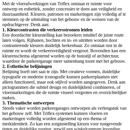
Met de vloerafwerkingen van Triflex ontstaat er ruimte voor
ontwerp en esthetiek, zonder concessies te doen aan veiligheid en
duurzaamheid. Kleuren, patronen en markeringen zijn volledig af te
stemmen op de uitstraling van het gebouw en de wensen van de
opdrachtgever. Denk aan:
1. Kleurcontrasten die verkeersstromen leiden
Een doordachte kleurstelling kan bezoekers intuïtief de juiste route
laten volgen. Rijbanen, bochten en in- en uitritten worden door
contrasterende kleuren duidelijk herkenbaar. Zo ontstaat rust in de
ruimte en wordt de verkeersveiligheid vergroot. Bovendien kan een
kleurenschema afgestemd worden op de huisstijl of architectuur,
waardoor de parkeergarage meer samenhang toont met het gebouw.
2. Esthetische belijningen
Belijning hoeft niet saai te zijn. Met creatieve vormen, duidelijke
typografie en moderne iconografie kunnen parkeerplaatsen niet
alleen functioneel, maar ook stijlvol worden aangegeven. Denk aan
pictogrammen die subtiel design en duidelijkheid combineren, of
vloermarkeringen die de ruimte visueel vergroten en overzichtelijker
maken.
3. Thematische ontwerpen
Steeds vaker worden parkeergarages ontworpen als verlengstuk van
het gebouw zelf. Met Triflex-systemen kunnen vloeren en
markeringen volledig worden afgestemd op een thema of
merkidentiteit. Zo kan een zorginstelling kiezen voor rustgevende
tinten en duidelijke routing, terwijl een winkelcentrum levendige