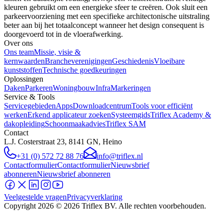
kleuren gebruikt om een energieke sfeer te creëren. Ook sluit een
parkeervoorziening met een specifieke architectonische uitstraling
beter aan bij het totaalconcept wanneer het design consequent is
doorgevoerd tot in de vloerafwerking.
Over ons
Ons team
Missie, visie &
kernwaarden
Brancheverenigingen
Geschiedenis
Vloeibare
kunststoffen
Technische goedkeuringen
Oplossingen
Daken
Parkeren
Woningbouw
Infra
Markeringen
Service & Tools
Servicegebieden
Apps
Downloadcentrum
Tools voor efficiënt
werken
Erkend applicateur zoeken
Systeemgids
Triflex Academy &
dakopleiding
Schoonmaakadvies
Triflex SAM
Contact
L.J. Costerstraat 23, 8141 GN, Heino
+31 (0) 572 72 88 76
info@triflex.nl
Contactformulier
Contactformulier
Nieuwsbrief
abonneren
Nieuwsbrief abonneren
Veelgestelde vragen
Privacyverklaring
Copyright
2026
© 2026 Triflex BV. Alle rechten voorbehouden.