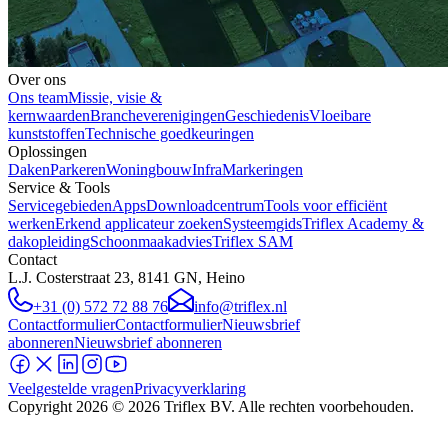
Over ons
Ons team
Missie, visie &
kernwaarden
Brancheverenigingen
Geschiedenis
Vloeibare
kunststoffen
Technische goedkeuringen
Oplossingen
Daken
Parkeren
Woningbouw
Infra
Markeringen
Service & Tools
Servicegebieden
Apps
Downloadcentrum
Tools voor efficiënt
werken
Erkend applicateur zoeken
Systeemgids
Triflex Academy &
dakopleiding
Schoonmaakadvies
Triflex SAM
Contact
L.J. Costerstraat 23, 8141 GN, Heino
+31 (0) 572 72 88 76
info@triflex.nl
Contactformulier
Contactformulier
Nieuwsbrief
abonneren
Nieuwsbrief abonneren
Veelgestelde vragen
Privacyverklaring
Copyright
2026
© 2026 Triflex BV. Alle rechten voorbehouden.