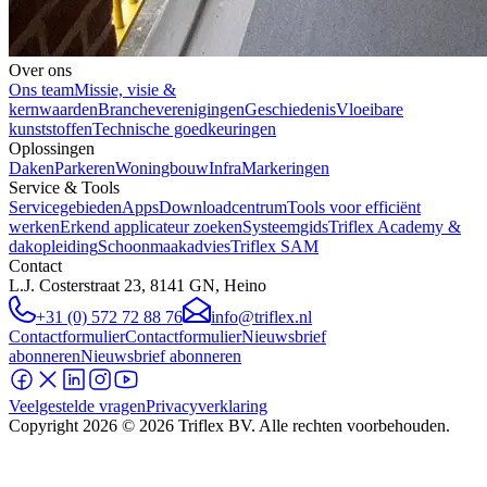
Over ons
Ons team
Missie, visie &
kernwaarden
Brancheverenigingen
Geschiedenis
Vloeibare
kunststoffen
Technische goedkeuringen
Oplossingen
Daken
Parkeren
Woningbouw
Infra
Markeringen
Service & Tools
Servicegebieden
Apps
Downloadcentrum
Tools voor efficiënt
werken
Erkend applicateur zoeken
Systeemgids
Triflex Academy &
dakopleiding
Schoonmaakadvies
Triflex SAM
Contact
L.J. Costerstraat 23, 8141 GN, Heino
+31 (0) 572 72 88 76
info@triflex.nl
Contactformulier
Contactformulier
Nieuwsbrief
abonneren
Nieuwsbrief abonneren
Veelgestelde vragen
Privacyverklaring
Copyright
2026
© 2026 Triflex BV. Alle rechten voorbehouden.