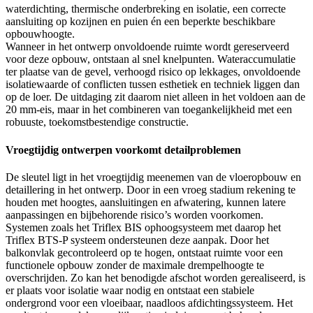
waterdichting, thermische onderbreking en isolatie, een correcte
aansluiting op kozijnen en puien én een beperkte beschikbare
opbouwhoogte.
Wanneer in het ontwerp onvoldoende ruimte wordt gereserveerd
voor deze opbouw, ontstaan al snel knelpunten. Wateraccumulatie
ter plaatse van de gevel, verhoogd risico op lekkages, onvoldoende
isolatiewaarde of conflicten tussen esthetiek en techniek liggen dan
op de loer. De uitdaging zit daarom niet alleen in het voldoen aan de
20 mm-eis, maar in het combineren van toegankelijkheid met een
robuuste, toekomstbestendige constructie.
Vroegtijdig ontwerpen voorkomt detailproblemen
De sleutel ligt in het vroegtijdig meenemen van de vloeropbouw en
detaillering in het ontwerp. Door in een vroeg stadium rekening te
houden met hoogtes, aansluitingen en afwatering, kunnen latere
aanpassingen en bijbehorende risico’s worden voorkomen.
Systemen zoals het Triflex BIS ophoogsysteem met daarop het
Triflex BTS-P systeem ondersteunen deze aanpak. Door het
balkonvlak gecontroleerd op te hogen, ontstaat ruimte voor een
functionele opbouw zonder de maximale drempelhoogte te
overschrijden. Zo kan het benodigde afschot worden gerealiseerd, is
er plaats voor isolatie waar nodig en ontstaat een stabiele
ondergrond voor een vloeibaar, naadloos afdichtingssysteem. Het