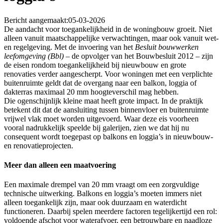
Bericht aangemaakt:
05-03-2026
De aandacht voor toegankelijkheid in de woningbouw groeit. Niet
alleen vanuit maatschappelijke verwachtingen, maar ook vanuit wet-
en regelgeving. Met de invoering van het
Besluit bouwwerken
leefomgeving (Bbl)
– de opvolger van het Bouwbesluit 2012 – zijn
de eisen rondom toegankelijkheid bij nieuwbouw en grote
renovaties verder aangescherpt. Voor woningen met een verplichte
buitenruimte geldt dat de overgang naar een balkon, loggia of
dakterras maximaal 20 mm hoogteverschil mag hebben.
Die ogenschijnlijk kleine maat heeft grote impact. In de praktijk
betekent dit dat de aansluiting tussen binnenvloer en buitenruimte
vrijwel vlak moet worden uitgevoerd. Waar deze eis voorheen
vooral nadrukkelijk speelde bij galerijen, zien we dat hij nu
consequent wordt toegepast op balkons en loggia’s in nieuwbouw-
en renovatieprojecten.
Meer dan alleen een maatvoering
Een maximale drempel van 20 mm vraagt om een zorgvuldige
technische uitwerking. Balkons en loggia’s moeten immers niet
alleen toegankelijk zijn, maar ook duurzaam en waterdicht
functioneren. Daarbij spelen meerdere factoren tegelijkertijd een rol:
voldoende afschot voor waterafvoer, een betrouwbare en naadloze