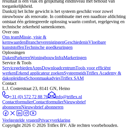
resultaat is een vlak en gelijkmatig eindniveau met behoud van
toegankelijkheid.
Dankzij het lichte gewicht is het systeem geschikt voor zowel
nieuwbouw als renovatie. In combinatie met een naadloze afdichting
ontstaat één geïntegreerde oplossing waarin comfort, regelgeving en
technische zekerheid samenkomen.
Over ons
Ons team
Missie, visie &
kernwaarden
Brancheverenigingen
Geschiedenis
Vloeibare
kunststoffen
Technische goedkeuringen
Oplossingen
Daken
Parkeren
Woningbouw
Infra
Markeringen
Service & Tools
Servicegebieden
Apps
Downloadcentrum
Tools voor efficiënt
werken
Erkend applicateur zoeken
Systeemgids
Triflex Academy &
dakopleiding
Schoonmaakadvies
Triflex SAM
Contact
L.J. Costerstraat 23, 8141 GN, Heino
+31 (0) 572 72 88 76
info@triflex.nl
Contactformulier
Contactformulier
Nieuwsbrief
abonneren
Nieuwsbrief abonneren
Veelgestelde vragen
Privacyverklaring
Copyright
2026
© 2026 Triflex BV. Alle rechten voorbehouden.