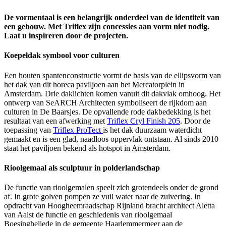
De vormentaal is een belangrijk onderdeel van de identiteit van
een gebouw. Met Triflex zijn concessies aan vorm niet nodig.
Laat u inspireren door de projecten.
Koepeldak symbool voor culturen
Een houten spantenconstructie vormt de basis van de ellipsvorm van
het dak van dit horeca paviljoen aan het Mercatorplein in
Amsterdam. Drie daklichten komen vanuit dit dakvlak omhoog. Het
ontwerp van SeARCH Architecten symboliseert de rijkdom aan
culturen in De Baarsjes. De opvallende rode dakbedekking is het
resultaat van een afwerking met
Triflex Cryl Finish 205
. Door de
toepassing van
Triflex ProTect
is het dak duurzaam waterdicht
gemaakt en is een glad, naadloos oppervlak ontstaan. Al sinds 2010
staat het paviljoen bekend als hotspot in Amsterdam.
Rioolgemaal als sculptuur in polderlandschap
De functie van rioolgemalen speelt zich grotendeels onder de grond
af. In grote golven pompen ze vuil water naar de zuivering. In
opdracht van Hoogheemraadschap Rijnland bracht architect Aletta
van Aalst de functie en geschiedenis van rioolgemaal
Boesingheliede in de gemeente Haarlemmermeer aan de