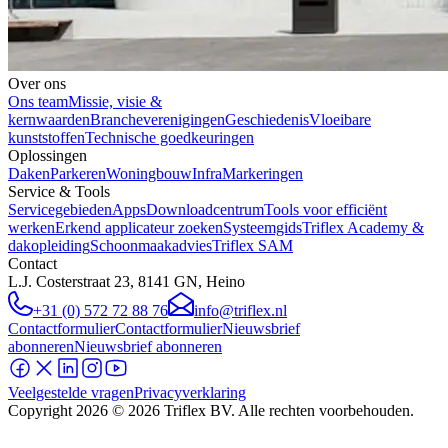
Over ons
Ons team
Missie, visie &
kernwaarden
Brancheverenigingen
Geschiedenis
Vloeibare
kunststoffen
Technische goedkeuringen
Oplossingen
Daken
Parkeren
Woningbouw
Infra
Markeringen
Service & Tools
Servicegebieden
Apps
Downloadcentrum
Tools voor efficiënt
werken
Erkend applicateur zoeken
Systeemgids
Triflex Academy &
dakopleiding
Schoonmaakadvies
Triflex SAM
Contact
L.J. Costerstraat 23, 8141 GN, Heino
+31 (0) 572 72 88 76
info@triflex.nl
Contactformulier
Contactformulier
Nieuwsbrief
abonneren
Nieuwsbrief abonneren
Veelgestelde vragen
Privacyverklaring
Copyright
2026
© 2026 Triflex BV. Alle rechten voorbehouden.