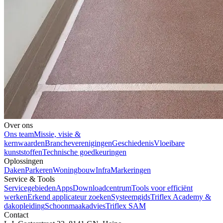
Over ons
Ons team
Missie, visie &
kernwaarden
Brancheverenigingen
Geschiedenis
Vloeibare
kunststoffen
Technische goedkeuringen
Oplossingen
Daken
Parkeren
Woningbouw
Infra
Markeringen
Service & Tools
Servicegebieden
Apps
Downloadcentrum
Tools voor efficiënt
werken
Erkend applicateur zoeken
Systeemgids
Triflex Academy &
dakopleiding
Schoonmaakadvies
Triflex SAM
Contact