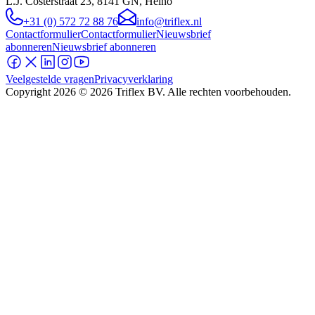
L.J. Costerstraat 23, 8141 GN, Heino
+31 (0) 572 72 88 76
info@triflex.nl
Contactformulier
Contactformulier
Nieuwsbrief
abonneren
Nieuwsbrief abonneren
Veelgestelde vragen
Privacyverklaring
Copyright
2026
© 2026 Triflex BV. Alle rechten voorbehouden.