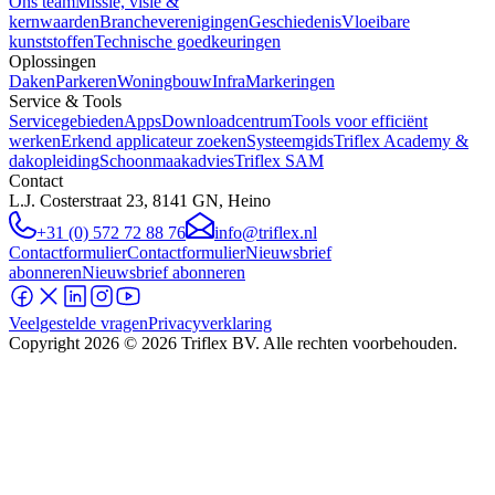
Ons team
Missie, visie &
kernwaarden
Brancheverenigingen
Geschiedenis
Vloeibare
kunststoffen
Technische goedkeuringen
Oplossingen
Daken
Parkeren
Woningbouw
Infra
Markeringen
Service & Tools
Servicegebieden
Apps
Downloadcentrum
Tools voor efficiënt
werken
Erkend applicateur zoeken
Systeemgids
Triflex Academy &
dakopleiding
Schoonmaakadvies
Triflex SAM
Contact
L.J. Costerstraat 23, 8141 GN, Heino
+31 (0) 572 72 88 76
info@triflex.nl
Contactformulier
Contactformulier
Nieuwsbrief
abonneren
Nieuwsbrief abonneren
Veelgestelde vragen
Privacyverklaring
Copyright
2026
© 2026 Triflex BV. Alle rechten voorbehouden.